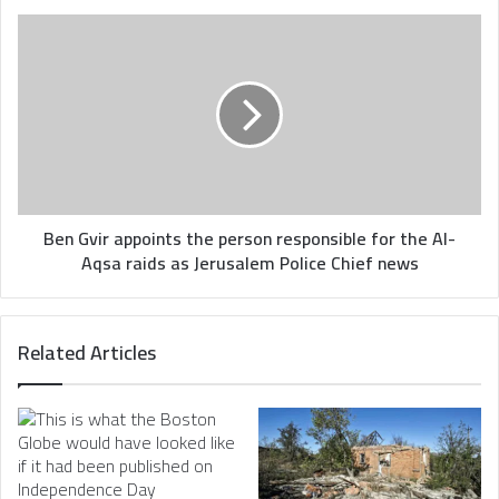
Ben
Gvir
appoints
the
person
responsible
for
the
Al-
Aqsa
Ben Gvir appoints the person responsible for the Al-
raids
Aqsa raids as Jerusalem Police Chief news
as
Jerusalem
Police
Related Articles
Chief
news