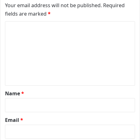
Your email address will not be published.
Required
fields are marked
*
C
o
m
m
e
n
t
*
Name
*
Email
*