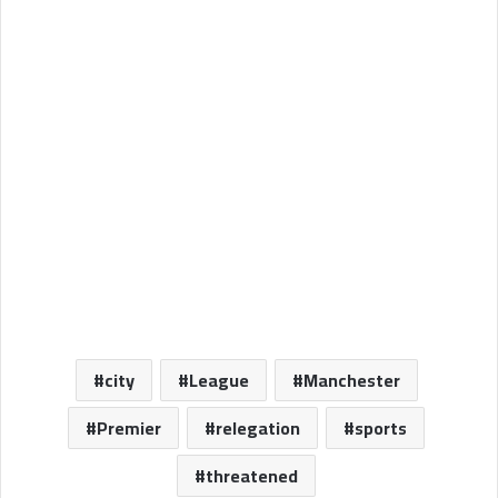
city
League
Manchester
Premier
relegation
sports
threatened