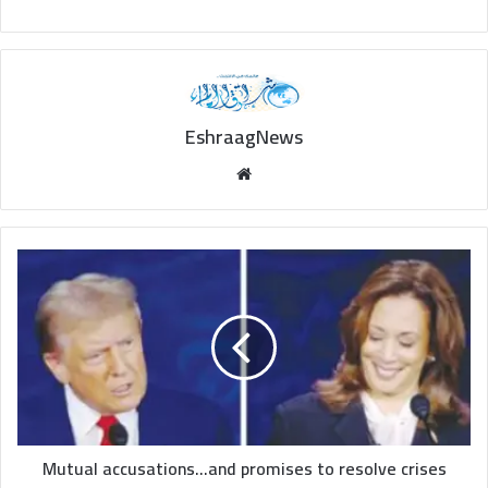
EshraagNews
Website
Mutual
accusations...and
promises
to
resolve
crises
Mutual accusations...and promises to resolve crises