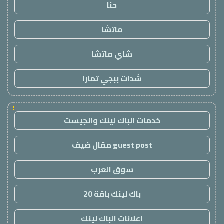
حنا
ماتشا
شاي ماتشا
شدات ببجي تمارا
!
خدمات الباك لينك والجيست
guest post مقال ضيف
سوق العرب
باك لينك باقة 20
اعلانات الباك لينك