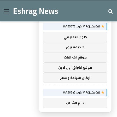
Eshrag News
Menu
Se
×
توصيات :
باقة متميزة VIP (كود: AA35872):
ضوء التعليمي
صحيفة برق
موقع اشراقات
موقع اشراق اون لاين
اركان سياحة وسفر
باقة متميزة VIP (كود: AA86842):
عالم الشباب