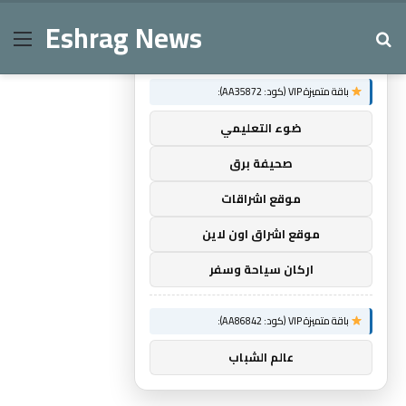
Eshrag News
Menu
Se
×
توصيات :
باقة متميزة VIP (كود: AA35872):
ضوء التعليمي
صحيفة برق
موقع اشراقات
موقع اشراق اون لاين
اركان سياحة وسفر
باقة متميزة VIP (كود: AA86842):
عالم الشباب