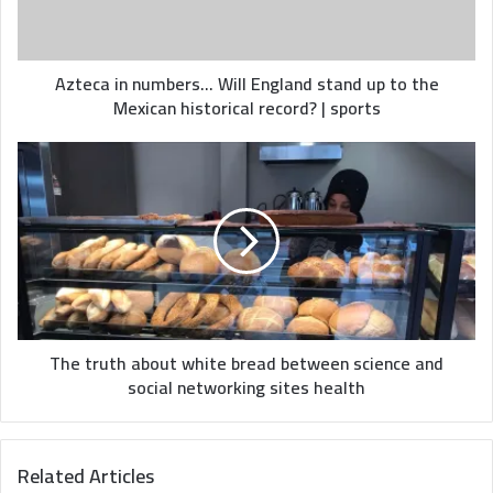
up
to
the
Mexican
Azteca in numbers... Will England stand up to the
historical
Mexican historical record? | sports
record?
|
The
sports
truth
about
white
bread
between
science
and
social
networking
The truth about white bread between science and
sites
social networking sites health
health
Related Articles