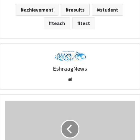
achievement
results
student
teach
test
EshraagNews
Website
Azteca
in
numbers...
Will
England
stand