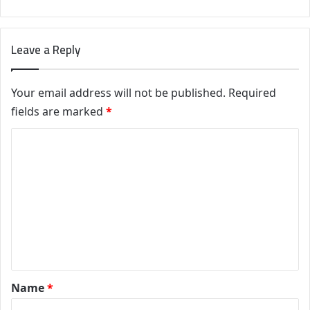
Leave a Reply
Your email address will not be published.
Required
fields are marked
*
C
o
m
m
e
n
t
*
Name
*