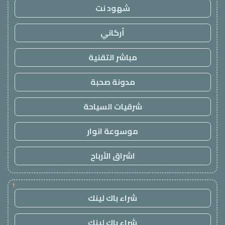
شهود نت
أركاني
مباشر التقنية
مدونة صحبة
شرقيات السياحة
موسوعة انوار
اشراق الأرباح
!
شراء باك لينك
شراء باك لينك