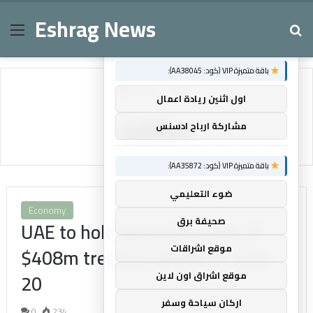
Eshrag News
Menu
Se
×
توصيات :
باقة متميزة VIP (كود: AA38045):
Home
/
408m
اول اثنين ريادة اعمال
408m
مشاركة ارباح ادسنس
باقة متميزة VIP (كود: AA35872):
ضوء التعليمي
Economy
صحيفة برق
UAE to hold second auction of
موقع اشراقات
$408m treasury bonds on June
20
موقع اشراق اون لاين
اركان سياحة وسفر
0
234