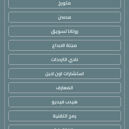
متورخ
مدسن
روتانا تسويق
مجلة الابداع
نادي الترددات
استشارات اون لاين
المعارف
هيدب فيديو
رمح التقنية