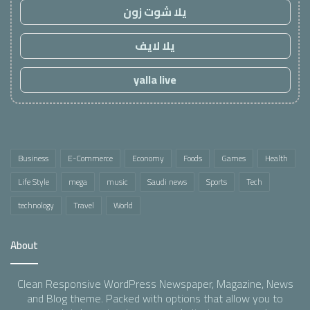
يلا شوت زون
يلا لايف
yalla live
Business
E-Commerce
Economy
Foods
Games
Health
Life Style
mega
music
Saudi news
Sports
Tech
technology
Travel
World
About
Clean Responsive WordPress Newspaper, Magazine, News
and Blog theme. Packed with options that allow you to