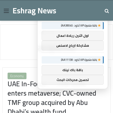
Eshrag News
Menu
Se
×
توصيات :
باقة متميزة VIP (كود: AA38045):
Home
/
acquired
اول اثنين ريادة اعمال
acquired
مشاركة ارباح ادسنس
باقة متميزة VIP (كود: AA11138):
باقة باك لينك
Economy
تحسين محركات البحث
UAE In-Focus — UAE bank
enters metaverse; CVC-owned
TMF group acquired by Abu
Dhabi’s wealth fund