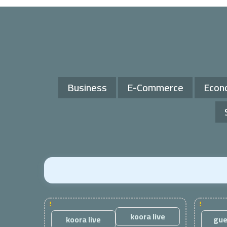
Business
E-Commerce
Econ
!
!
koora live
koora live
gue