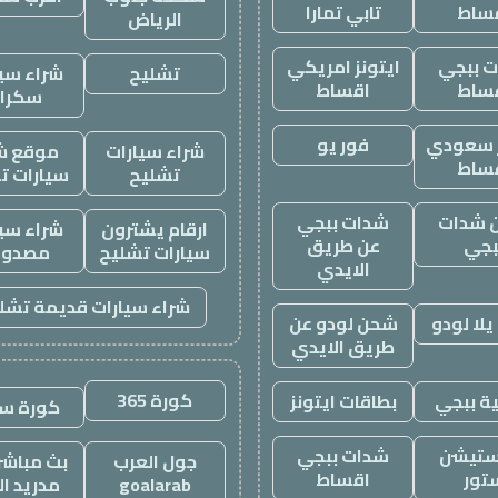
ساط
تابي تمارا
الرياض
 ببجي
ايتونز امريكي
تشليح
شراء سيا
ساط
اقساط
سكرا
ز سعودي
فور يو
شراء سيارات
موقع ش
ساط
تشليح
سيارات ت
 شدات
شدات ببجي
ارقام يشترون
شراء سيا
بجي
عن طريق
سيارات تشليح
مصدوم
الايدي
شراء سيارات قديمة تشل
لا لودو
شحن لودو عن
طريق الايدي
كورة 365
ة ببجي
بطاقات ايتونز
كورة س
ستيشن
شدات ببجي
جول العرب
بث مباشر 
تور
اقساط
goalarab
مدريد ال