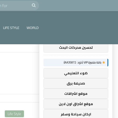
e
Search
×
توصيات :
for
باقة متميزة VIP (كود: AA11138):
LIFE STYLE
WORLD
باقة باك لينك
تحسين محركات البحث
باقة متميزة VIP (كود: AA35872):
ضوء التعليمي
صحيفة برق
موقع اشراقات
موقع اشراق اون لاين
Life Style
اركان سياحة وسفر