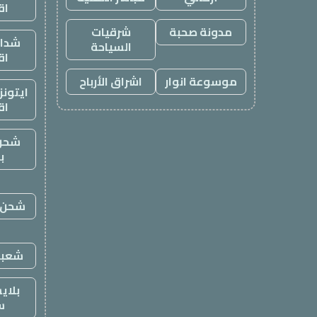
اق
مدونة صحبة
شرقيات
شدات
السياحة
اق
موسوعة انوار
اشراق الأرباح
ايتون
اق
شحن
ب
شحن ي
شعبي
بلاي
س