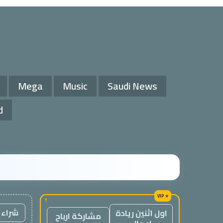
Mega
Music
Saudi News
d
!
شراء 
اول اثنين ريادة
مشاركة ارباح