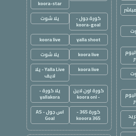
koora-star
باشر
كورة جول -
يلا شوت
koora-goal
وت
koora live
yalla shoot
ليوم
koora live
يلا شوت
ر
koora live
Yalla Live - يلا
وت
لايف
كورة اون لاين
يلا كورة -
ليوم
yallakora
- koora onl
ر
كورة 365 -
اس جول - AS
ريد
Goal
kooora 365
ر