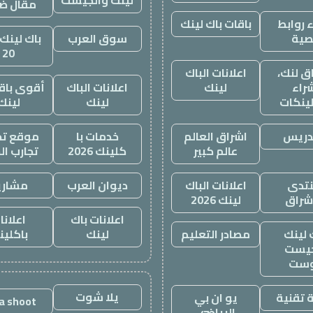
لينك والجيست
مقال ض
 روابط
باقات باك لينك
صية
سوق العرب
باك لينك 
20
ق لنك،
اعلانات الباك
راء
لينك
اعلانات الباك
أقوى باقة
لينكات
لينك
لينك
دريس
اشراق العالم
خدمات با
موقع تجا
عالم كبير
كلينك 2026
تجارب ال
تدى
اعلانات الباك
ديوان العرب
مشاري
اشراق
لينك 2026
اعلانات باك
اعلانا
 لينك
مصادر التعليم
لينك
باكلين
يست
وست
يلا شوت
 تقنية
يو ان بي
la shoot
الرياضي