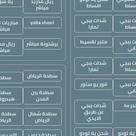
ريال مدريد
يلا ش
ساط
اقساط
مباشر
 ببجي
شدات ببجي
yalla shoot
مباريات ا
ساط
تمارا
مباش
 ببجي
متجر تقسيط
برشلونة مباشر
ريال مد
ابي
مباش
 ببجي
شدات ببجي
ساط
تمارا
سطحة الرياض
سطحه
 ببجي
فور يو ستور
ابي
سطحة بين
سطحة
المدن
هيدرول
ر 4u
شدات ببجي
عن طريق
سطحة شمال
سطحة غ
الايدي
الرياض
الريا
لا لودو
شحن يلا لودو
سطحة جنوب
اقرب س