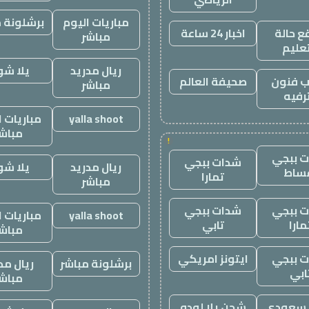
مباريات اليوم
برشلونة م
 حالة
اخبار 24 ساعة
مباشر
تعليم
ريال مدريد
يلا ش
 فنون
صحيفة العالم
مباشر
رفيه
yalla shoot
مباريات ا
مباش
!
 ببجي
شدات ببجي
ريال مدريد
يلا ش
ساط
تمارا
مباشر
 ببجي
شدات ببجي
yalla shoot
مباريات ا
مارا
تابي
مباش
 ببجي
ايتونز امريكي
برشلونة مباشر
ريال مد
ابي
مباش
ز سعودي
شحن يلا لودو