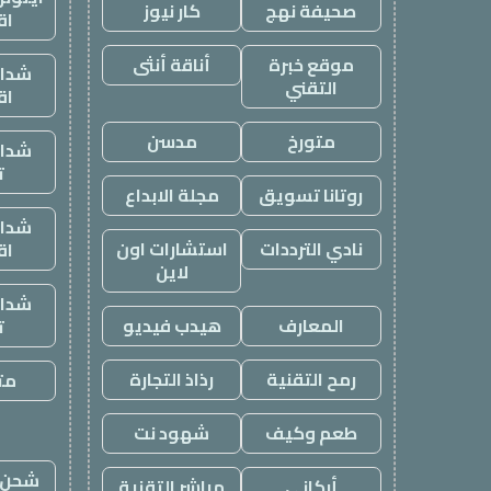
صحيفة نهج
كار نيوز
اق
موقع خبرة
أناقة أنثى
شدات
التقني
اق
متورخ
مدسن
شدات
ت
روتانا تسويق
مجلة الابداع
شدات
نادي الترددات
استشارات اون
اق
لاين
شدات
المعارف
هيدب فيديو
ت
رمح التقنية
رذاذ التجارة
متج
طعم وكيف
شهود نت
شحن ي
أركاني
مباشر التقنية