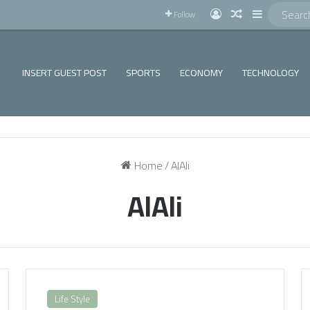
!
Log In
Random Articl
Sidebar
Follow
INSERT GUEST POST
SPORTS
ECONOMY
TECHNOLOGY
Home
/
AlAli
AlAli
Life Style