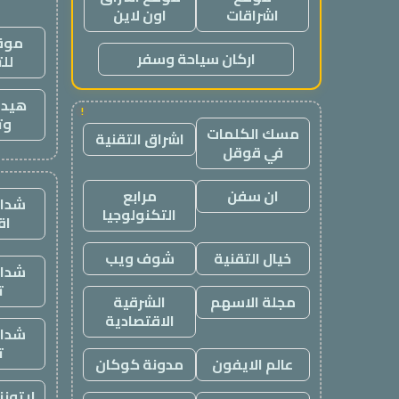
اشراقات
اون لاين
موقع
اركان سياحة وسفر
لل
هيدب
!
وت
مسك الكلمات
اشراق التقنية
في قوقل
ان سفن
مرابع
شدات
التكنولوجيا
اق
خيال التقنية
شوف ويب
شدات
ت
مجلة الاسهم
الشرقية
الاقتصادية
شدات
ت
عالم الايفون
مدونة كوكان
ايتون