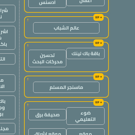
اعمال
ادسنس
شراء
ن
!
عالم الشباب
اشرا
ش
باك
!
باقة باك لينك
تحسين
الت
محركات البحث
من
!
ال
ماسنجر المسلم
باك
!
وج
ضوء
ب
صحيفة برق
التعليمي
مجلة
موقع
موقع اشراق