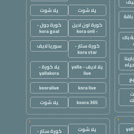
يف
يلا شوت
يلا شوت
باقة
كورة اون لاين
كورة جول -
kora goal
- kora onli
 باك
كورة ستار -
سوريا لايف
kora star
ربنا
حياه
يلا لايف - yalla
يلا كورة -
yallakora
live
ع
kooralive
kora live
ت
ك
koora 365
يلا شوت
!
!
yal
يلا شوت
كورة ستار -