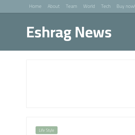
Home
About
Team
World
Tech
Buy now
Eshrag News
Life Style