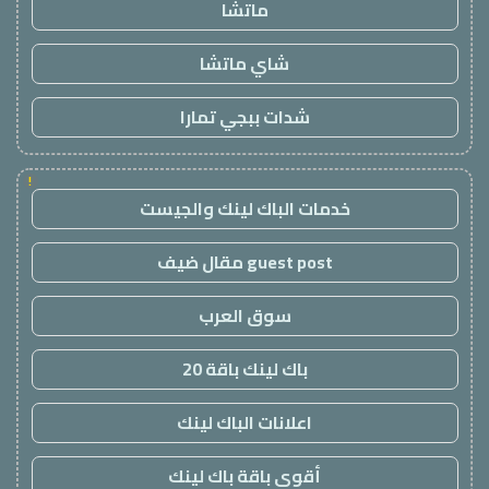
ماتشا
شاي ماتشا
شدات ببجي تمارا
!
خدمات الباك لينك والجيست
guest post مقال ضيف
سوق العرب
باك لينك باقة 20
اعلانات الباك لينك
أقوى باقة باك لينك