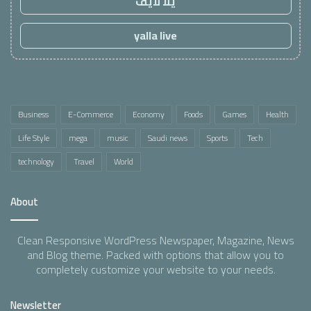
يلا لايف
yalla live
Business
E-Commerce
Economy
Foods
Games
Health
Life Style
mega
music
Saudi news
Sports
Tech
technology
Travel
World
About
Clean Responsive WordPress Newspaper, Magazine, News
and Blog theme. Packed with options that allow you to
completely customize your website to your needs.
Newsletter