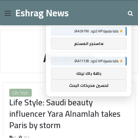
Eshrag News
Menu
Se
×
توصيات :
باقة متميزة VIP (كود: AA26790):
Home
/
Alnamlah
ماسنجر المسلم
Alnamlah
باقة متميزة VIP (كود: AA11138):
باقة باك لينك
تحسين محركات البحث
Life Style
Life Style: Saudi beauty
influencer Yara Alnamlah takes
Paris by storm
0
251