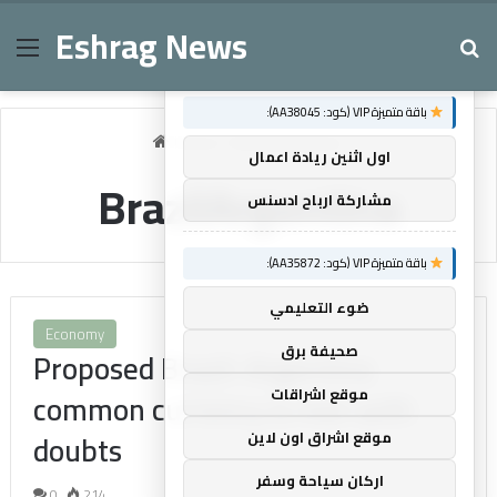
Eshrag News
Menu
Se
×
توصيات :
باقة متميزة VIP (كود: AA38045):
Home
/
BrazilArgentina
اول اثنين ريادة اعمال
BrazilArgentina
مشاركة ارباح ادسنس
باقة متميزة VIP (كود: AA35872):
ضوء التعليمي
Economy
صحيفة برق
Proposed Brazil-Argentina
موقع اشراقات
common currency is met with
doubts
موقع اشراق اون لاين
اركان سياحة وسفر
0
214