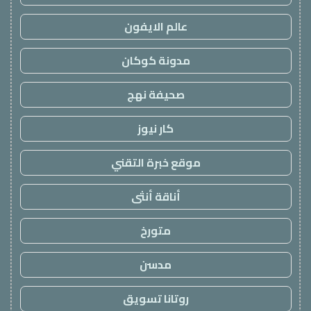
عالم الايفون
مدونة كوكان
صحيفة نهج
كار نيوز
موقع خبرة التقني
أناقة أنثى
متورخ
مدسن
روتانا تسويق