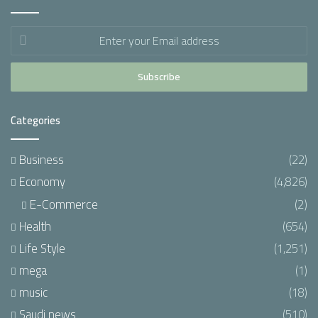
Enter
your
Email
address
Categories
Business
(22)
Economy
(4,826)
E-Commerce
(2)
Health
(654)
Life Style
(1,251)
mega
(1)
music
(18)
Saudi news
(510)