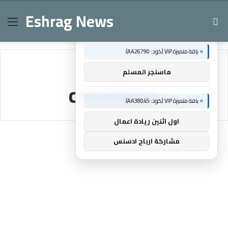
Eshrag News
Menu
Se
×
🚀 توصيات :
⭐ باقة متميزة VIP (كود: AA26790):
Home
/
constitute
ماسنجر المسلم
constitute
⭐ باقة متميزة VIP (كود: AA38045):
اول اثنين ريادة اعمال
مشاركة ارباح ادسنس
Economy
Foreign or joint capital constitute
39% of total investments in KSA’s
industrial sector, says ministry
0
228