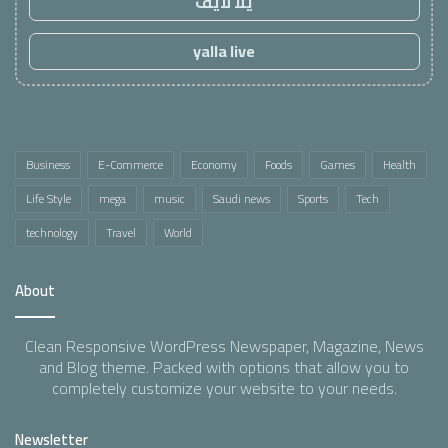
يلا لايف
yalla live
Business
E-Commerce
Economy
Foods
Games
Health
Life Style
mega
music
Saudi news
Sports
Tech
technology
Travel
World
About
Clean Responsive WordPress Newspaper, Magazine, News
and Blog theme. Packed with options that allow you to
completely customize your website to your needs.
Newsletter