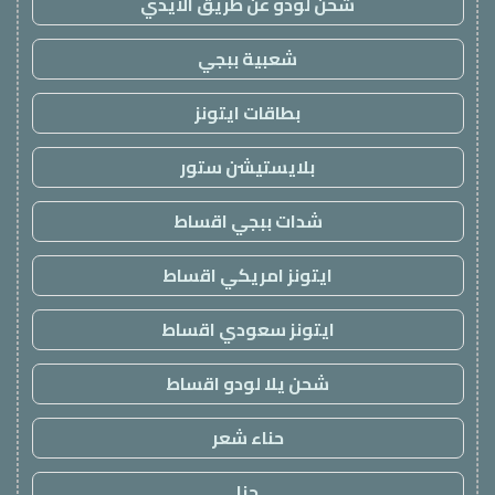
شحن لودو عن طريق الايدي
شعبية ببجي
بطاقات ايتونز
بلايستيشن ستور
شدات ببجي اقساط
ايتونز امريكي اقساط
ايتونز سعودي اقساط
شحن يلا لودو اقساط
حناء شعر
حنا