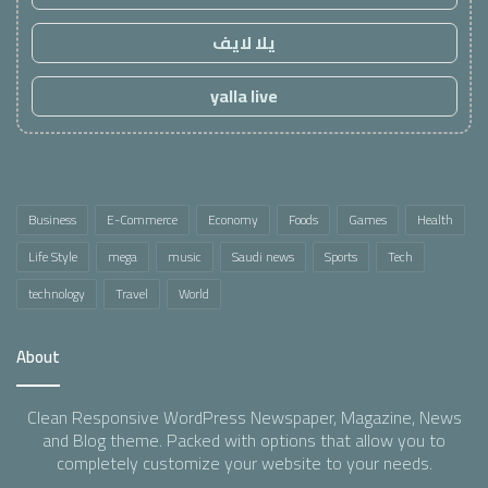
يلا لايف
yalla live
Business
E-Commerce
Economy
Foods
Games
Health
Life Style
mega
music
Saudi news
Sports
Tech
technology
Travel
World
About
Clean Responsive WordPress Newspaper, Magazine, News
and Blog theme. Packed with options that allow you to
completely customize your website to your needs.