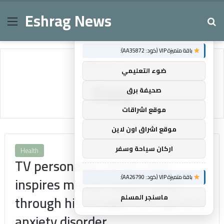
Eshrag News
Menu
Se
×
توصيات :
باقة متميزة VIP (كود: AA35872):
Home
/
Daly
ضوء التعليمي
Daly
صحيفة برق
موقع اشراقات
موقع اشراق اون لاين
اركان سياحة وسفر
Health
TV personality Carson Daly
باقة متميزة VIP (كود: AA26790):
inspires mental health series
through his struggle with general
ماسنجر المسلم
anxiety disorder