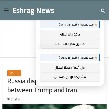
Eshrag News
Menu
Se
×
توصيات :
باقة متميزة VIP (كود: AA11138):
Home
/
displays
باقة باك لينك
displays
تحسين محركات البحث
باقة متميزة VIP (كود: AA38045):
اول اثنين ريادة اعمال
World
مشاركة ارباح ادسنس
Russia displays mediation
between Trump and Iran
0
51