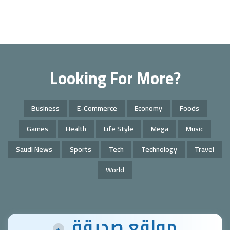
Looking For More?
Business
E-Commerce
Economy
Foods
Games
Health
Life Style
Mega
Music
Saudi News
Sports
Tech
Technology
Travel
World
مواقع صديقة
+