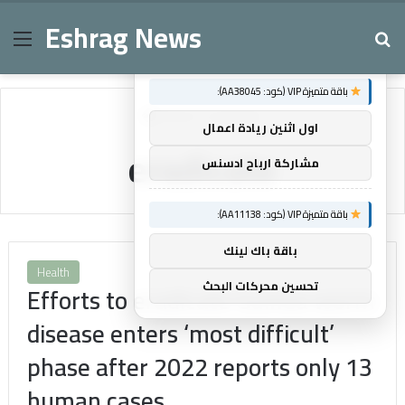
Eshrag News
Menu
Se
×
توصيات :
باقة متميزة VIP (كود: AA38045):
Home
/
eradicate
اول اثنين ريادة اعمال
eradicate
مشاركة ارباح ادسنس
باقة متميزة VIP (كود: AA11138):
باقة باك لينك
Health
تحسين محركات البحث
Efforts to eradicate Guinea worm
disease enters ‘most difficult’
phase after 2022 reports only 13
human cases