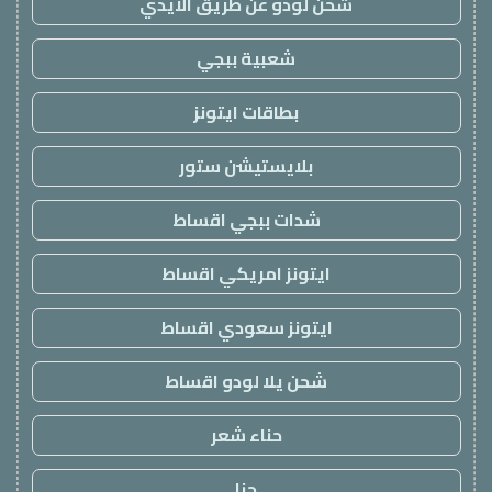
شحن لودو عن طريق الايدي
شعبية ببجي
بطاقات ايتونز
بلايستيشن ستور
شدات ببجي اقساط
ايتونز امريكي اقساط
ايتونز سعودي اقساط
شحن يلا لودو اقساط
حناء شعر
حنا