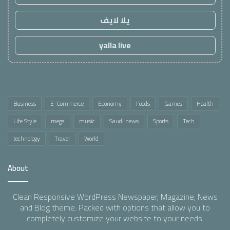
يلا لايف
yalla live
Business
E-Commerce
Economy
Foods
Games
Health
Life Style
mega
music
Saudi news
Sports
Tech
technology
Travel
World
About
Clean Responsive WordPress Newspaper, Magazine, News
and Blog theme. Packed with options that allow you to
completely customize your website to your needs.