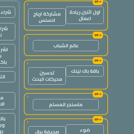
!
شراء 
اول اثنين ريادة
مشاركة ارباح
اعمال
ادسنس
شراء
ن
!
عالم الشباب
اشرا
ش
باك
!
باقة باك لينك
تحسين
الت
محركات البحث
من
!
ال
ماسنجر المسلم
باك
!
وج
ضوء
ب
صحيفة برق