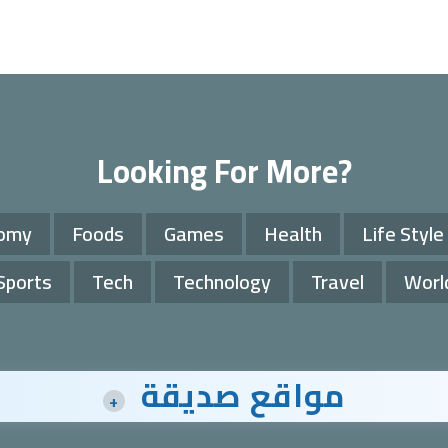
Looking For More?
omy
Foods
Games
Health
Life Style
Sports
Tech
Technology
Travel
Worl
مواقع صديقة
+