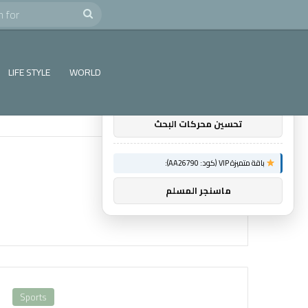
e
Search
×
توصيات :
for
باقة متميزة VIP (كود: AA11138):
LIFE STYLE
WORLD
باقة باك لينك
تحسين محركات البحث
باقة متميزة VIP (كود: AA26790):
ماسنجر المسلم
Sports