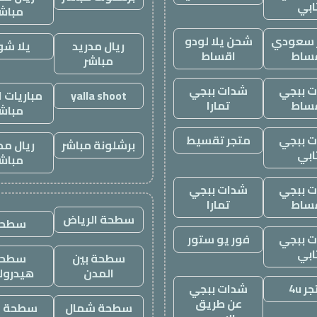
ابي
مباش
ز سعودي
شحن يلا لودو
ريال مدريد
يلا ش
ساط
اقساط
مباشر
 ببجي
شدات ببجي
yalla shoot
مباريات ا
ساط
تمارا
مباش
 ببجي
متجر تقسيط
برشلونة مباشر
ريال مد
ابي
مباش
 ببجي
شدات ببجي
ساط
تمارا
سطحة الرياض
سطحه
 ببجي
فور يو ستور
ابي
سطحة بين
سطحة
المدن
هيدرول
ر 4u
شدات ببجي
عن طريق
سطحة شمال
سطحة غ