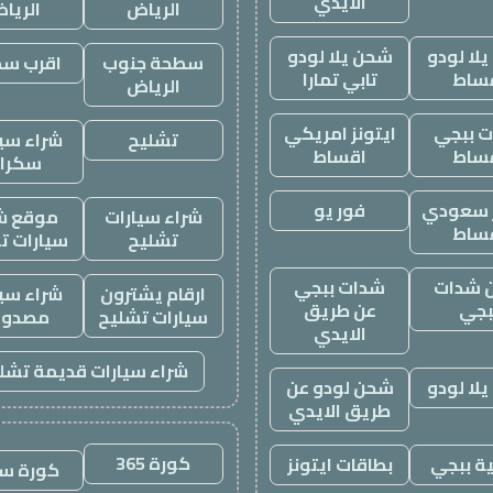
الايدي
الرياض
الريا
لا لودو
شحن يلا لودو
سطحة جنوب
اقرب س
ساط
تابي تمارا
الرياض
 ببجي
ايتونز امريكي
تشليح
شراء سيا
ساط
اقساط
سكرا
ز سعودي
فور يو
شراء سيارات
موقع ش
ساط
تشليح
سيارات ت
 شدات
شدات ببجي
ارقام يشترون
شراء سيا
بجي
عن طريق
سيارات تشليح
مصدوم
الايدي
شراء سيارات قديمة تشل
لا لودو
شحن لودو عن
طريق الايدي
كورة 365
ة ببجي
بطاقات ايتونز
كورة س