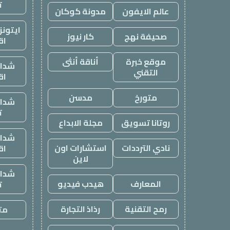
ت
عالم الايفون
مدونة كوكان
ايتون
صحيفة نهج
كار نيوز
اق
موقع خبرة
أناقة أنثى
شدات
التقني
اق
متورخ
مدسن
شدات
ت
روتانا تسويق
مجلة الابداع
شدات
نادي الترددات
استشارات اون
اق
لاين
شدات
المعارف
هيدب فيديو
ت
رمح التقنية
رذاذ التجارة
متج