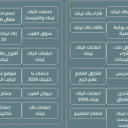
!
باك لينك
خدمات الباك
شراء باك لينك
st post
لينك والجيست
مقال ض
 روابط
باقات باك لينك
صية
سوق العرب
باك لينك 
20
ق لنك،
اعلانات الباك
راء
لينك
اعلانات الباك
أقوى باقة
لينكات
لينك
لينك
دريس
اشراق العالم
خدمات با
موقع تجا
عالم كبير
كلينك 2026
تجارب ال
تدى
اعلانات الباك
ديوان العرب
مشاري
اشراق
لينك 2026
اعلانات باك
اعلانا
 لينك
مصادر التعليم
لينك
باكلين
يست
وست