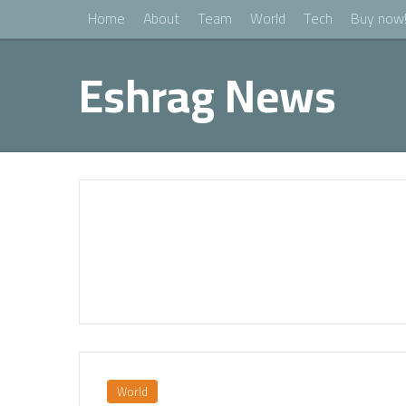
Home
About
Team
World
Tech
Buy now
Eshrag News
World