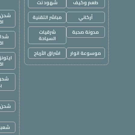
طعم وكيف
شهود نت
شحن ي
أركاني
مباشر التقنية
اق
مدونة صحبة
شرقيات
شدات
السياحة
اق
موسوعة انوار
اشراق الأرباح
ايتون
اق
شحن
ب
شحن ي
شعبي