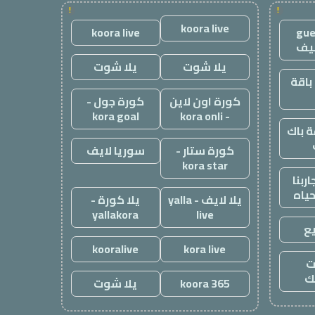
!
!
koora live
koora live
gue
يف
يلا شوت
يلا شوت
باقة
كورة اون لاين
كورة جول -
kora goal
- kora onli
 باك
كورة ستار -
سوريا لايف
kora star
ربنا
حياه
يلا لايف - yalla
يلا كورة -
yallakora
live
ع
kooralive
kora live
ت
ك
koora 365
يلا شوت