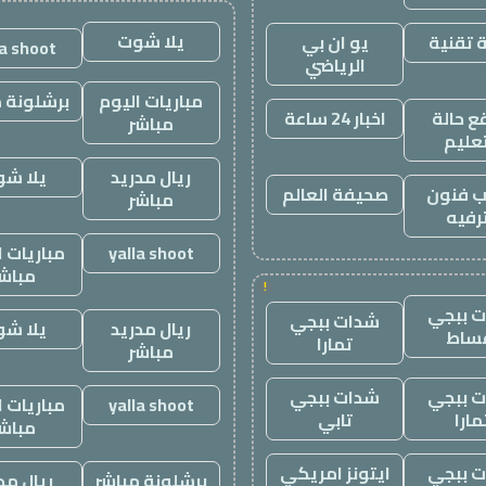
يلا شوت
 تقنية
يو ان بي
la shoot
الرياضي
مباريات اليوم
برشلونة م
 حالة
اخبار 24 ساعة
مباشر
تعليم
ريال مدريد
يلا ش
 فنون
صحيفة العالم
مباشر
رفيه
yalla shoot
مباريات ا
مباش
!
 ببجي
شدات ببجي
ريال مدريد
يلا ش
ساط
تمارا
مباشر
 ببجي
شدات ببجي
yalla shoot
مباريات ا
مارا
تابي
مباش
 ببجي
ايتونز امريكي
برشلونة مباشر
ريال مد