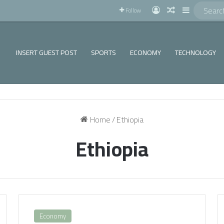
!
Log In
Random Articl
Sidebar
Follow
INSERT GUEST POST
SPORTS
ECONOMY
TECHNOLOGY
Home
/
Ethiopia
Ethiopia
Economy