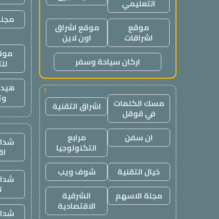
التعليمي
مجلة
موقع
موقع اشراق
اشراقات
اون لاين
موقع
اركان سياحة وسفر
لل
هيدب
!
وت
مسك الكلمات
اشراق التقنية
في قوقل
ان سفن
مرابع
شدات
التكنولوجيا
اق
خيال التقنية
شوف ويب
شدات
ت
مجلة الاسهم
الشرقية
الاقتصادية
شدات