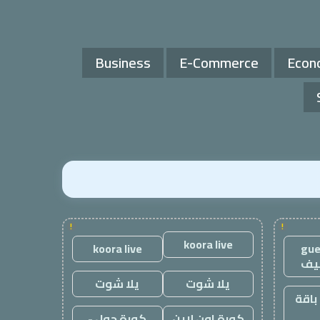
Business
E-Commerce
Econ
!
!
koora live
koora live
gue
يف
يلا شوت
يلا شوت
باقة
كورة اون لاين
كورة جول -