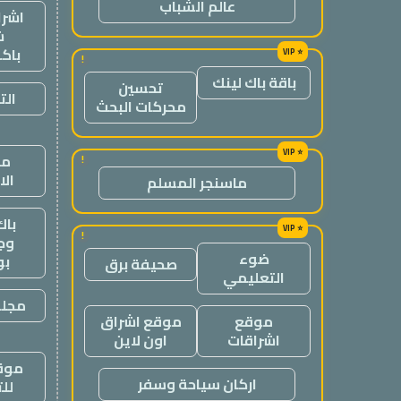
عالم الشباب
اشرا
ش
باك
!
باقة باك لينك
تحسين
الت
محركات البحث
من
!
ال
ماسنجر المسلم
باك
!
وج
ضوء
ب
صحيفة برق
التعليمي
مجلة
موقع
موقع اشراق
اشراقات
اون لاين
موقع
اركان سياحة وسفر
لل