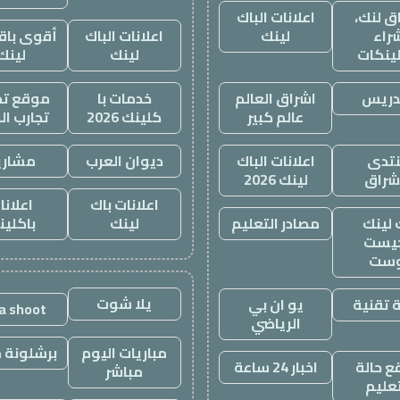
ق لنك،
اعلانات الباك
راء
لينك
اعلانات الباك
أقوى باقة
لينكات
لينك
لينك
دريس
اشراق العالم
خدمات با
موقع تجا
عالم كبير
كلينك 2026
تجارب ال
تدى
اعلانات الباك
ديوان العرب
مشاري
اشراق
لينك 2026
اعلانات باك
اعلانا
 لينك
مصادر التعليم
لينك
باكلين
يست
وست
يلا شوت
 تقنية
يو ان بي
la shoot
الرياضي
مباريات اليوم
برشلونة م
 حالة
اخبار 24 ساعة
مباشر
تعليم