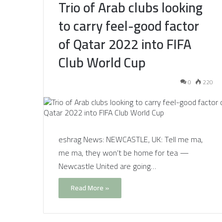
Trio of Arab clubs looking
to carry feel-good factor
of Qatar 2022 into FIFA
Club World Cup
0
220
eshrag News: NEWCASTLE, UK: Tell me ma,
me ma, they won’t be home for tea —
Newcastle United are going…
Read More »