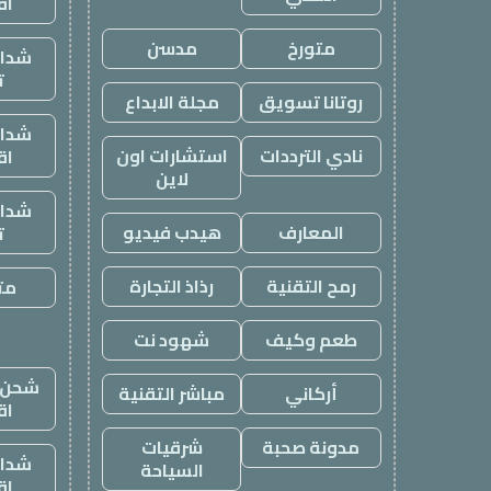
اق
متورخ
مدسن
شدات
ت
روتانا تسويق
مجلة الابداع
شدات
نادي الترددات
استشارات اون
اق
لاين
شدات
المعارف
هيدب فيديو
ت
رمح التقنية
رذاذ التجارة
متج
طعم وكيف
شهود نت
شحن ي
أركاني
مباشر التقنية
اق
مدونة صحبة
شرقيات
شدات
السياحة
اق