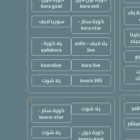
kora goal
- kora onli
 باك
كورة ستار -
سوريا لايف
kora star
ربنا
حياه
يلا لايف - yalla
يلا كورة -
yallakora
live
ع
kooralive
kora live
ت
ك
koora 365
يلا شوت
!
!
yal
يلا شوت
كورة ستار -
koora-star
باشر
كورة جول -
يلا شوت
koora-goal