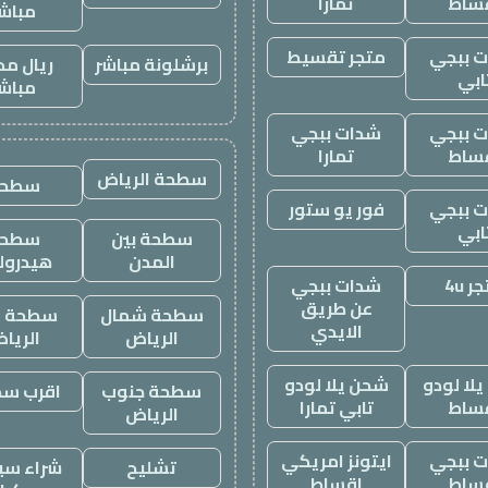
ساط
تمارا
مباش
 ببجي
متجر تقسيط
برشلونة مباشر
ريال مد
ابي
مباش
 ببجي
شدات ببجي
ساط
تمارا
سطحة الرياض
سطحه
 ببجي
فور يو ستور
ابي
سطحة بين
سطحة
المدن
هيدرول
ر 4u
شدات ببجي
عن طريق
سطحة شمال
سطحة غ
الايدي
الرياض
الريا
لا لودو
شحن يلا لودو
سطحة جنوب
اقرب س
ساط
تابي تمارا
الرياض
 ببجي
ايتونز امريكي
تشليح
شراء سيا
ساط
اقساط