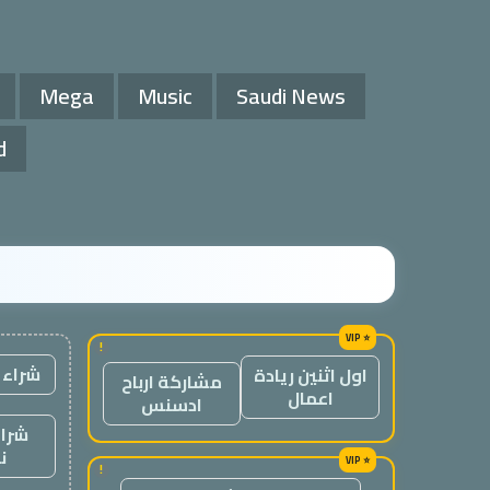
Mega
Music
Saudi News
d
!
شراء 
اول اثنين ريادة
مشاركة ارباح
اعمال
ادسنس
شراء
ن
!