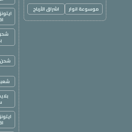
موسوعة انوار
اشراق الأرباح
ايتون
اق
شحن
ب
شحن ي
شعبي
بلاي
س
ايتون
اق