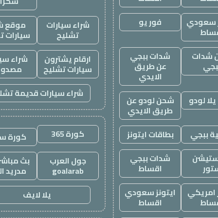
سكرا
ز سعودي
فور يو
شراء سيارات
موقع ش
ساط
تشليح
سيارات ت
 شدات
شدات ببجي
ارقام يشترون
شراء سيا
بجي
عن طريق
سيارات تشليح
مصدوم
الايدي
شراء سيارات قديمة تشل
لا لودو
شحن لودو عن
طريق الايدي
كورة 365
ة ببجي
بطاقات ايتونز
كورة س
ستيشن
شدات ببجي
جول العرب
بث مباشر 
تور
اقساط
goalarab
مدريد ال
ز امريكي
ايتونز سعودي
يلا لايف
ساط
اقساط