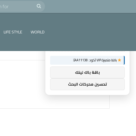
e
Search
×
توصيات :
for
باقة متميزة VIP (كود: AA26790):
LIFE STYLE
WORLD
ماسنجر المسلم
باقة متميزة VIP (كود: AA11138):
باقة باك لينك
تحسين محركات البحث