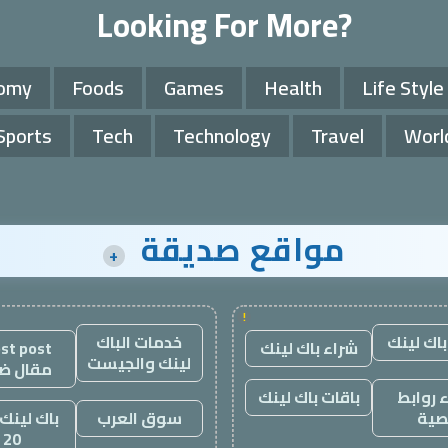
Looking For More?
omy
Foods
Games
Health
Life Style
Sports
Tech
Technology
Travel
Worl
مواقع صديقة
+
!
باك لينك
خدمات الباك
شراء باك لينك
st post
لينك والجيست
مقال ض
 روابط
باقات باك لينك
صية
سوق العرب
باك لينك 
20