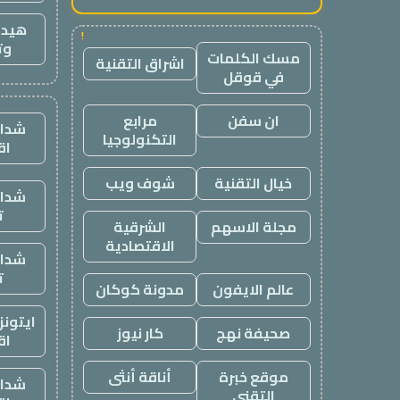
هيدب
!
وت
مسك الكلمات
اشراق التقنية
في قوقل
ان سفن
مرابع
شدات
التكنولوجيا
اق
خيال التقنية
شوف ويب
شدات
ت
مجلة الاسهم
الشرقية
الاقتصادية
شدات
ت
عالم الايفون
مدونة كوكان
ايتون
صحيفة نهج
كار نيوز
اق
موقع خبرة
أناقة أنثى
شدات
التقني