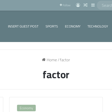
!
Log In
Random Articl
Sidebar
Follow
INSERT GUEST POST
SPORTS
ECONOMY
TECHNOLOGY
Home
/
factor
factor
Economy