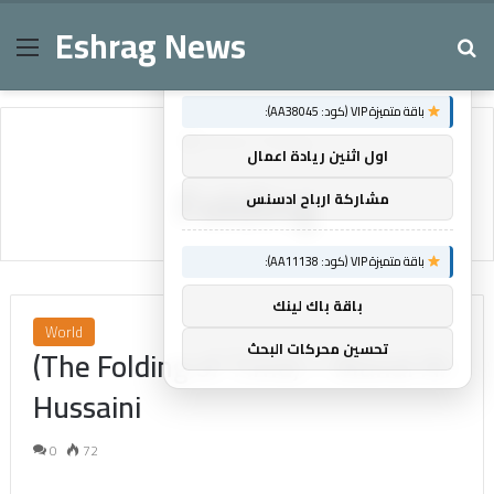
Eshrag News
Menu
Se
×
توصيات :
باقة متميزة VIP (كود: AA38045):
Home
/
Folding
اول اثنين ريادة اعمال
Folding
مشاركة ارباح ادسنس
باقة متميزة VIP (كود: AA11138):
باقة باك لينك
World
تحسين محركات البحث
(The Folding of Time) – Manal Al-
Hussaini
0
72