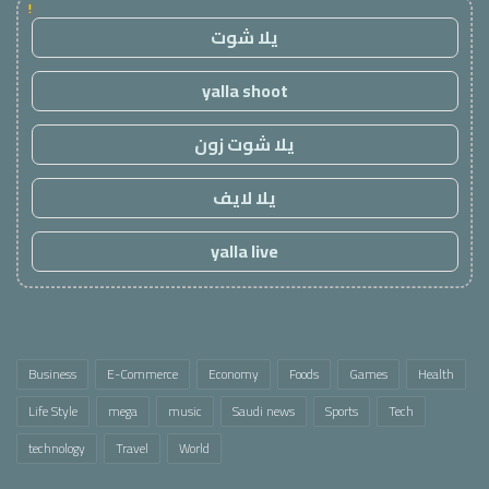
!
يلا شوت
yalla shoot
يلا شوت زون
يلا لايف
yalla live
Business
E-Commerce
Economy
Foods
Games
Health
Life Style
mega
music
Saudi news
Sports
Tech
technology
Travel
World