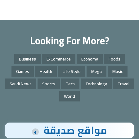
Looking For More?
Business
E-Commerce
Economy
Foods
Games
Health
Life Style
Mega
Music
Saudi News
Sports
Tech
Technology
Travel
World
مواقع صديقة
+