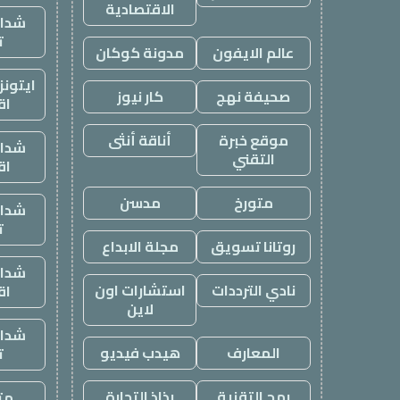
الاقتصادية
شدات
ت
عالم الايفون
مدونة كوكان
ايتون
صحيفة نهج
كار نيوز
اق
موقع خبرة
أناقة أنثى
شدات
التقني
اق
متورخ
مدسن
شدات
ت
روتانا تسويق
مجلة الابداع
شدات
نادي الترددات
استشارات اون
اق
لاين
شدات
المعارف
هيدب فيديو
ت
رمح التقنية
رذاذ التجارة
متج