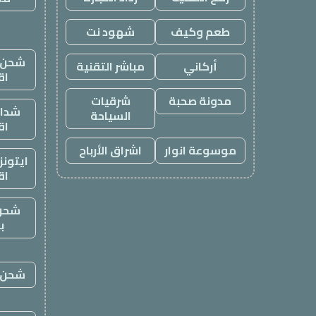
طعم وكيف
شهود نت
شحن ي
أركاني
مباشر التقنية
اق
مدونة صحبة
شرقيات
شدات
السياحة
اق
موسوعة انوار
اشراق الأرباح
ايتون
اق
شحن
ب
شحن ي