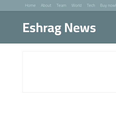
Home
About
Team
World
Tech
Buy now
Eshrag News
World