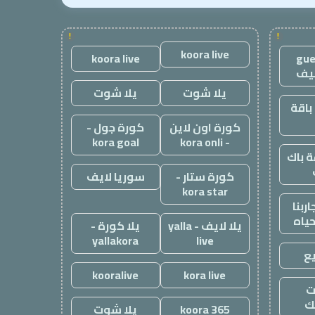
!
!
koora live
koora live
gue
يف
يلا شوت
يلا شوت
باقة
كورة اون لاين
كورة جول -
kora goal
- kora onli
 باك
كورة ستار -
سوريا لايف
kora star
ربنا
حياه
يلا لايف - yalla
يلا كورة -
yallakora
live
ع
kooralive
kora live
ت
ك
koora 365
يلا شوت