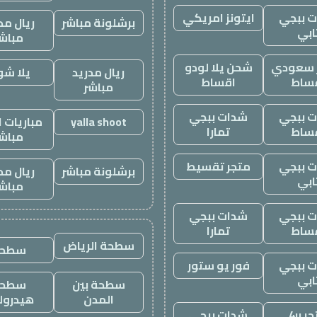
 ببجي
ايتونز امريكي
برشلونة مباشر
ريال مد
ابي
مباش
ز سعودي
شحن يلا لودو
ريال مدريد
يلا ش
ساط
اقساط
مباشر
 ببجي
شدات ببجي
yalla shoot
مباريات ا
ساط
تمارا
مباش
 ببجي
متجر تقسيط
برشلونة مباشر
ريال مد
ابي
مباش
 ببجي
شدات ببجي
ساط
تمارا
سطحة الرياض
سطحه
 ببجي
فور يو ستور
ابي
سطحة بين
سطحة
المدن
هيدرول
ر 4u
شدات ببجي