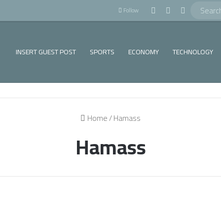
!
Log In
Random Article
Sidebar
Follow
INSERT GUEST POST
SPORTS
ECONOMY
TECHNOLOGY
Home
/
Hamass
Hamass