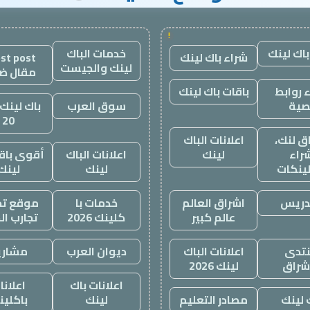
!
باك لينك
خدمات الباك
شراء باك لينك
st post
لينك والجيست
مقال ض
 روابط
باقات باك لينك
صية
سوق العرب
باك لينك 
20
ق لنك،
اعلانات الباك
راء
لينك
اعلانات الباك
أقوى باقة
لينكات
لينك
لينك
دريس
اشراق العالم
خدمات با
موقع تجا
عالم كبير
كلينك 2026
تجارب ال
تدى
اعلانات الباك
ديوان العرب
مشاري
اشراق
لينك 2026
اعلانات باك
اعلانا
 لينك
مصادر التعليم
لينك
باكلين