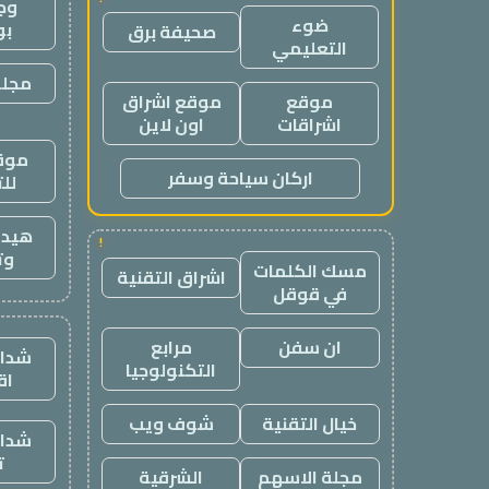
وج
ضوء
ب
صحيفة برق
التعليمي
مجلة
موقع
موقع اشراق
اشراقات
اون لاين
موقع
اركان سياحة وسفر
لل
هيدب
!
وت
مسك الكلمات
اشراق التقنية
في قوقل
ان سفن
مرابع
شدات
التكنولوجيا
اق
خيال التقنية
شوف ويب
شدات
ت
مجلة الاسهم
الشرقية