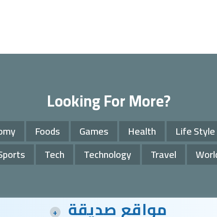
Looking For More?
omy
Foods
Games
Health
Life Style
Sports
Tech
Technology
Travel
Worl
مواقع صديقة
+