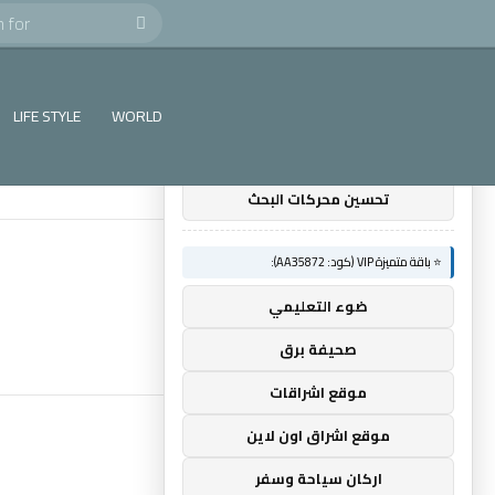
Search
×
🚀 توصيات :
for
⭐ باقة متميزة VIP (كود: AA11138):
LIFE STYLE
WORLD
باقة باك لينك
تحسين محركات البحث
⭐ باقة متميزة VIP (كود: AA35872):
ضوء التعليمي
صحيفة برق
موقع اشراقات
موقع اشراق اون لاين
اركان سياحة وسفر