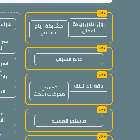
!
شراء 
اول اثنين ريادة
مشاركة ارباح
اعمال
ادسنس
شراء
ن
!
عالم الشباب
اشرا
ش
باك
!
باقة باك لينك
تحسين
الت
محركات البحث
من
!
ال
ماسنجر المسلم
باك
!