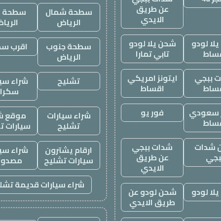
عن طريق
سطحة شمال
سطحة غ
الايدي
الرياض
الريا
لا لودو
شحن يلا لودو
سطحة جنوب
اقرب س
ساط
تابي تمارا
الرياض
 ببجي
ايتونز امريكي
تشليح
شراء سيا
ساط
اقساط
سكرا
ز سعودي
فور يو
شراء سيارات
موقع ش
ساط
تشليح
سيارات ت
 شدات
شدات ببجي
ارقام يشترون
شراء سيا
بجي
عن طريق
سيارات تشليح
مصدوم
الايدي
شراء سيارات قديمة تشل
لا لودو
شحن لودو عن
طريق الايدي