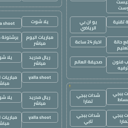
يست
وست
يلا شوت
 تقنية
يو ان بي
la shoot
الرياضي
مباريات اليوم
برشلونة م
 حالة
اخبار 24 ساعة
مباشر
تعليم
ريال مدريد
يلا ش
 فنون
صحيفة العالم
مباشر
رفيه
yalla shoot
مباريات ا
مباش
!
 ببجي
شدات ببجي
ريال مدريد
يلا ش
ساط
تمارا
مباشر
 ببجي
شدات ببجي
yalla shoot
مباريات ا
مارا
تابي
مباش