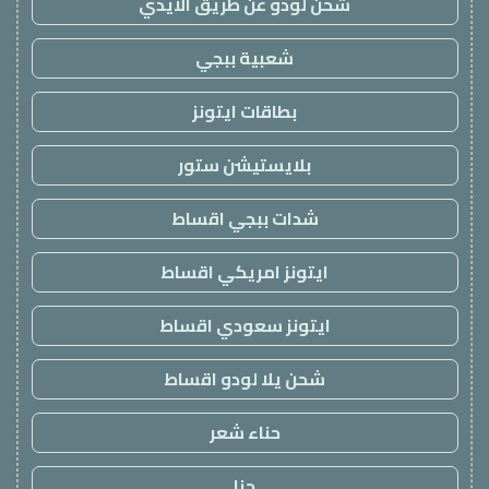
شحن لودو عن طريق الايدي
شعبية ببجي
بطاقات ايتونز
بلايستيشن ستور
شدات ببجي اقساط
ايتونز امريكي اقساط
ايتونز سعودي اقساط
شحن يلا لودو اقساط
حناء شعر
حنا