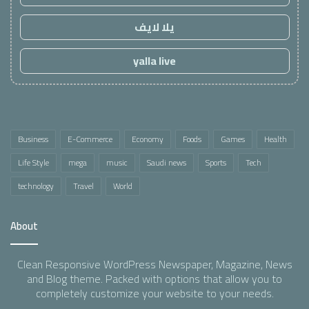
يلا لايف
yalla live
Business
E-Commerce
Economy
Foods
Games
Health
Life Style
mega
music
Saudi news
Sports
Tech
technology
Travel
World
About
Clean Responsive WordPress Newspaper, Magazine, News
and Blog theme. Packed with options that allow you to
completely customize your website to your needs.