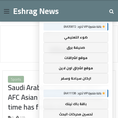
Eshrag News
Menu
Se
×
توصيات :
باقة متميزة VIP (كود: AA35872):
Home
/
idea
ضوء التعليمي
idea
صحيفة برق
موقع اشراقات
موقع اشراق اون لاين
اركان سياحة وسفر
Sports
Saudi Arabia’s hosting of 2027
باقة متميزة VIP (كود: AA11138):
AFC Asian Cup is an idea whose
time has finally come
باقة باك لينك
تحسين محركات البحث
0
215