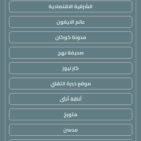
الشرقية الاقتصادية
عالم الايفون
مدونة كوكان
صحيفة نهج
كار نيوز
موقع خبرة التقني
أناقة أنثى
متورخ
مدسن