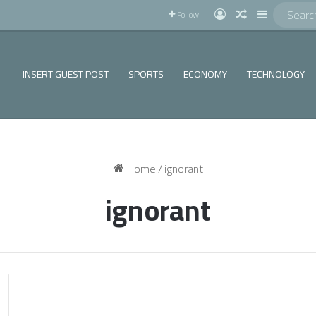
!
Log In
Random Articl
Sidebar
Follow
INSERT GUEST POST
SPORTS
ECONOMY
TECHNOLOGY
Home
/
ignorant
ignorant