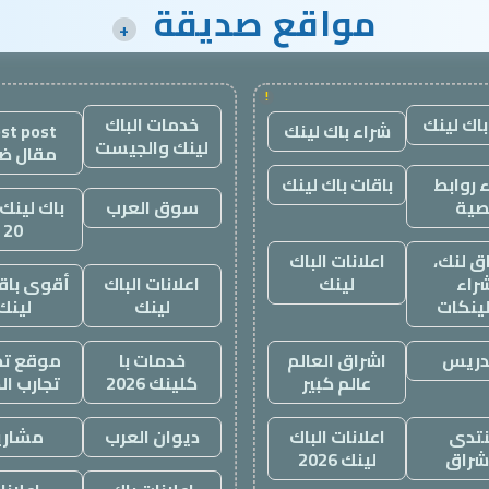
مواقع صديقة
+
!
باك لينك
خدمات الباك
شراء باك لينك
st post
لينك والجيست
مقال ض
 روابط
باقات باك لينك
صية
سوق العرب
باك لينك 
20
ق لنك،
اعلانات الباك
راء
لينك
اعلانات الباك
أقوى باقة
لينكات
لينك
لينك
دريس
اشراق العالم
خدمات با
موقع تجا
عالم كبير
كلينك 2026
تجارب ال
تدى
اعلانات الباك
ديوان العرب
مشاري
اشراق
لينك 2026