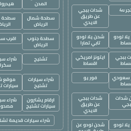
المدن
هيدرول
ر 4u
شدات ببجي
عن طريق
سطحة شمال
سطحة غ
الايدي
الرياض
الريا
لا لودو
شحن يلا لودو
سطحة جنوب
اقرب س
ساط
تابي تمارا
الرياض
 ببجي
ايتونز امريكي
تشليح
شراء سيا
ساط
اقساط
سكرا
ز سعودي
فور يو
شراء سيارات
موقع ش
ساط
تشليح
سيارات ت
 شدات
شدات ببجي
ارقام يشترون
شراء سيا
بجي
عن طريق
سيارات تشليح
مصدوم
الايدي
شراء سيارات قديمة تشل
لا لودو
شحن لودو عن
طريق الايدي