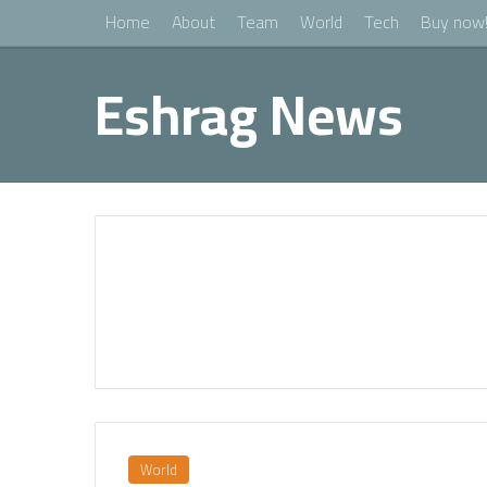
Home
About
Team
World
Tech
Buy now
Eshrag News
World