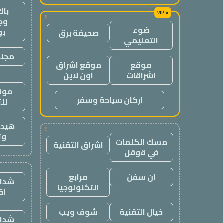
باك
!
وج
ضوء
ب
صحيفة برق
التعليمي
مجلة
موقع
موقع اشراق
اشراقات
اون لاين
موقع
اركان سياحة وسفر
لل
هيدب
!
وت
مسك الكلمات
اشراق التقنية
في قوقل
ان سفن
مرابع
شدات
التكنولوجيا
اق
خيال التقنية
شوف ويب
شدات