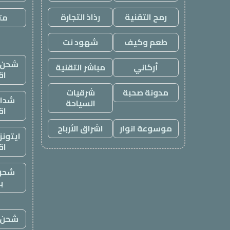
رمح التقنية
رذاذ التجارة
متج
طعم وكيف
شهود نت
شحن ي
أركاني
مباشر التقنية
اق
مدونة صحبة
شرقيات
شدات
السياحة
اق
موسوعة انوار
اشراق الأرباح
ايتون
اق
شحن
ب
شحن ي