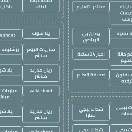
اعلانات باك
اعلانا
 لينك
مصادر التعليم
لينك
باكلين
يست
وست
يلا شوت
 تقنية
يو ان بي
la shoot
الرياضي
مباريات اليوم
برشلونة م
 حالة
اخبار 24 ساعة
مباشر
تعليم
ريال مدريد
يلا ش
 فنون
صحيفة العالم
مباشر
رفيه
yalla shoot
مباريات ا
مباش
!
 ببجي
شدات ببجي
ريال مدريد
يلا ش
ساط
تمارا
مباشر
 ببجي
شدات ببجي
yalla shoot
مباريات ا