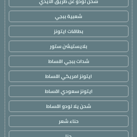
شحن لودو عن طريق الايدي
شعبية ببجي
بطاقات ايتونز
بلايستيشن ستور
شدات ببجي اقساط
ايتونز امريكي اقساط
ايتونز سعودي اقساط
شحن يلا لودو اقساط
حناء شعر
حنا