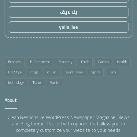
يلا لايف
yalla live
Business
E-Commerce
Economy
Foods
Games
Health
Life Style
mega
music
Saudi news
Sports
Tech
technology
Travel
World
About
Clean Responsive WordPress Newspaper, Magazine, News
and Blog theme. Packed with options that allow you to
completely customize your website to your needs.