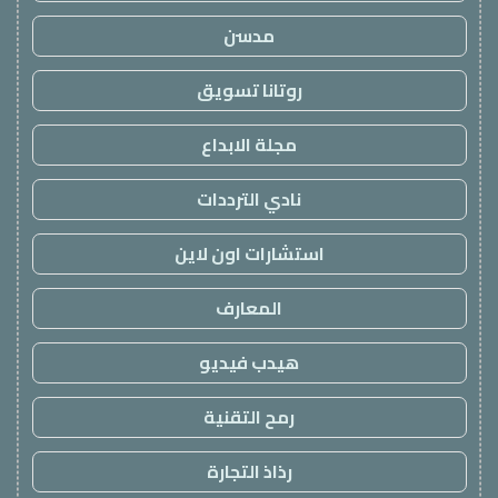
مدسن
روتانا تسويق
مجلة الابداع
نادي الترددات
استشارات اون لاين
المعارف
هيدب فيديو
رمح التقنية
رذاذ التجارة