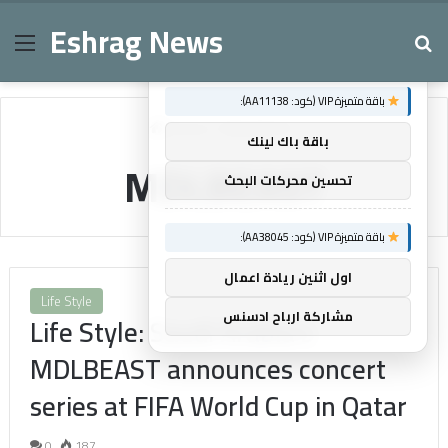
Eshrag News
Menu
Se
×
توصيات :
باقة متميزة VIP (كود: AA11138):
Home
/
MDLBEAST
باقة باك لينك
MDLBEAST
تحسين محركات البحث
باقة متميزة VIP (كود: AA38045):
اول اثنين ريادة اعمال
Life Style
مشاركة ارباح ادسنس
Life Style: Saudi Arabia’s
MDLBEAST announces concert
series at FIFA World Cup in Qatar
0
187