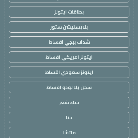
بطاقات ايتونز
بلايستيشن ستور
شدات ببجي اقساط
ايتونز امريكي اقساط
ايتونز سعودي اقساط
شحن يلا لودو اقساط
حناء شعر
حنا
ماتشا