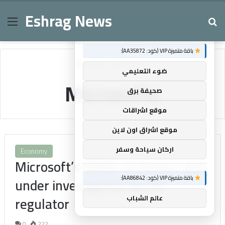
Eshrag News
Menu
Se
×
توصيات :
باقة متميزة VIP (كود: AA35872):
Home
/
Microsofts
ضوء التعليمي
Microsofts
صحيفة برق
موقع اشراقات
موقع اشراق اون لاين
اركان سياحة وسفر
Economy
Microsoft’s $69bn Activision deal
باقة متميزة VIP (كود: AA86842):
under investigation by UK
regulator
عالم الشباب
0
222