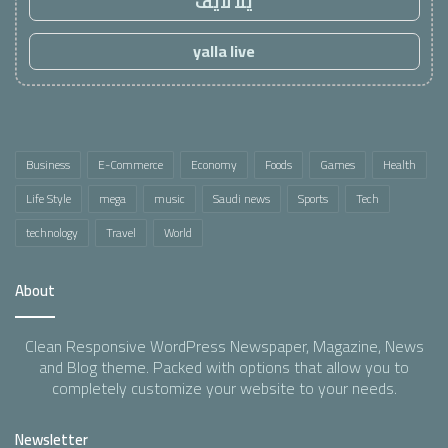
يلا لايف
yalla live
Business
E-Commerce
Economy
Foods
Games
Health
Life Style
mega
music
Saudi news
Sports
Tech
technology
Travel
World
About
Clean Responsive WordPress Newspaper, Magazine, News
and Blog theme. Packed with options that allow you to
completely customize your website to your needs.
Newsletter