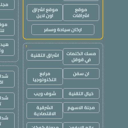
مجلة
موقع
موقع اشراق
اشراقات
اون لاين
موقع
اركان سياحة وسفر
لل
هيدب
!
وت
مسك الكلمات
اشراق التقنية
في قوقل
ان سفن
مرابع
شدات
التكنولوجيا
اق
خيال التقنية
شوف ويب
شدات
ت
مجلة الاسهم
الشرقية
الاقتصادية
شدات
ت
عالم الايفون
مدونة كوكان