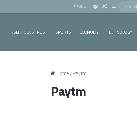
!
Log In
Random Articl
Sidebar
Follow
INSERT GUEST POST
SPORTS
ECONOMY
TECHNOLOGY
Home
/
Paytm
Paytm