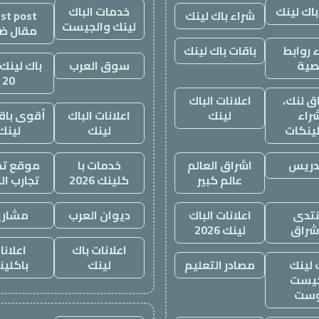
باك لينك
خدمات الباك
شراء باك لينك
st post
لينك والجيست
مقال ض
 روابط
باقات باك لينك
صية
سوق العرب
باك لينك 
20
ق لنك،
اعلانات الباك
راء
لينك
اعلانات الباك
أقوى باقة
لينكات
لينك
لينك
دريس
اشراق العالم
خدمات با
موقع تجا
عالم كبير
كلينك 2026
تجارب ال
تدى
اعلانات الباك
ديوان العرب
مشاري
اشراق
لينك 2026
اعلانات باك
اعلانا
 لينك
مصادر التعليم
لينك
باكلين
يست
وست