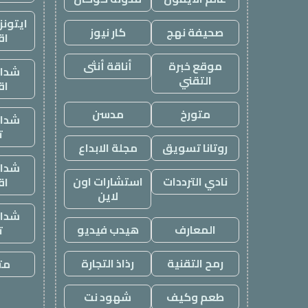
ايتون
صحيفة نهج
كار نيوز
اق
موقع خبرة
أناقة أنثى
شدات
التقني
اق
متورخ
مدسن
شدات
ت
روتانا تسويق
مجلة الابداع
شدات
نادي الترددات
استشارات اون
اق
لاين
شدات
المعارف
هيدب فيديو
ت
رمح التقنية
رذاذ التجارة
متج
طعم وكيف
شهود نت