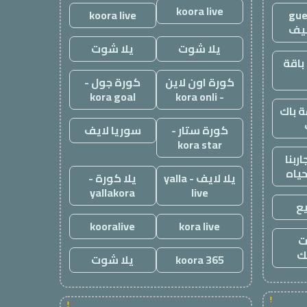
koora live
koora live
gue
يف
يلا شوت
يلا شوت
باقة
كورة اون لاين
كورة جول -
kora goal
- kora onli
 باك
كورة ستار -
سوريا لايف
kora star
ربنا
حياه
يلا لايف - yalla
يلا كورة -
yallakora
live
ع
kooralive
kora live
ت
ك
koora 365
يلا شوت
!
!