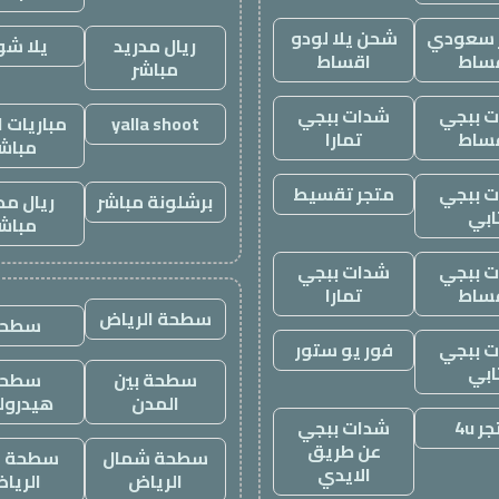
ز سعودي
شحن يلا لودو
ريال مدريد
يلا ش
ساط
اقساط
مباشر
 ببجي
شدات ببجي
yalla shoot
مباريات ا
ساط
تمارا
مباش
 ببجي
متجر تقسيط
برشلونة مباشر
ريال مد
ابي
مباش
 ببجي
شدات ببجي
ساط
تمارا
سطحة الرياض
سطحه
 ببجي
فور يو ستور
ابي
سطحة بين
سطحة
المدن
هيدرول
ر 4u
شدات ببجي
عن طريق
سطحة شمال
سطحة غ
الايدي
الرياض
الريا