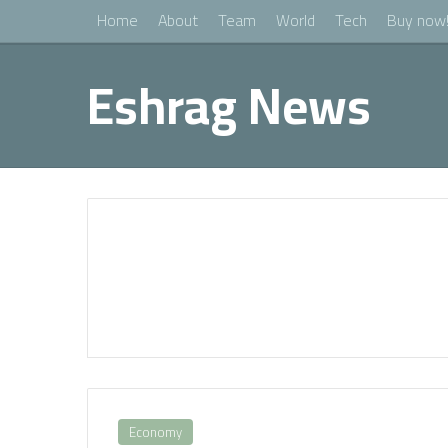
Home
About
Team
World
Tech
Buy now
Eshrag News
Economy