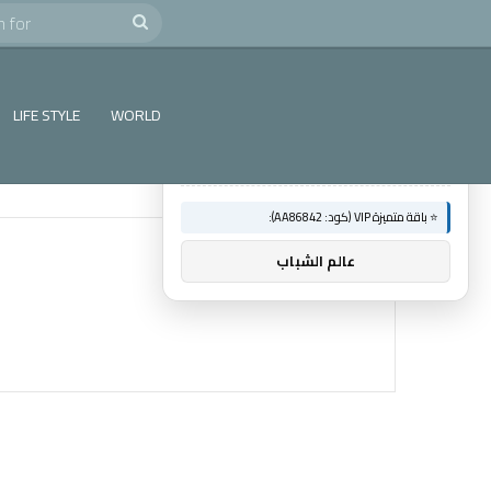
e
Search
×
🚀 توصيات :
for
⭐ باقة متميزة VIP (كود: AA26790):
LIFE STYLE
WORLD
ماسنجر المسلم
⭐ باقة متميزة VIP (كود: AA86842):
عالم الشباب