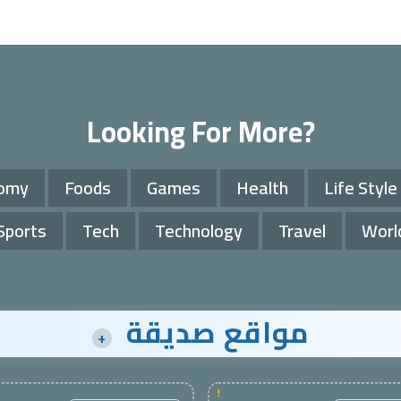
Looking For More?
omy
Foods
Games
Health
Life Style
Sports
Tech
Technology
Travel
Worl
مواقع صديقة
+
!