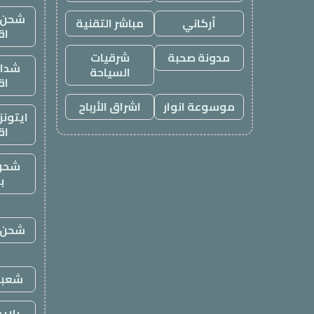
شحن ي
أركاني
مباشر التقنية
اق
مدونة صحبة
شرقيات
شدات
السياحة
اق
موسوعة انوار
اشراق الأرباح
ايتون
اق
شحن
ب
شحن ي
شعبي
بلاي