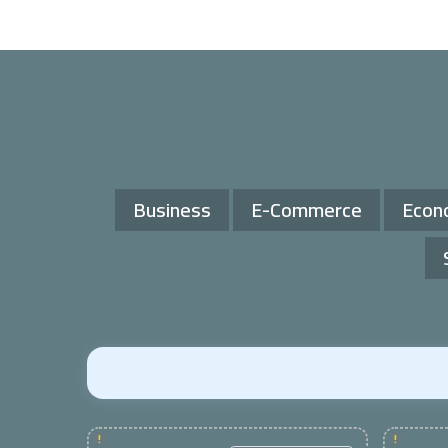
Business
E-Commerce
Econ
!
!