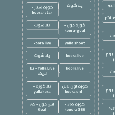
yal
يلا شوت
كورة ستار -
koora-star
باشر
كورة جول -
يلا شوت
koora-goal
وت
koora live
yalla shoot
ليوم
koora live
يلا شوت
ر
koora live
Yalla Live - يلا
وت
لايف
كورة اون لاين
يلا كورة -
ليوم
yallakora
- koora onl
ر
كورة 365 -
اس جول - AS
ريد
Goal
kooora 365
ر