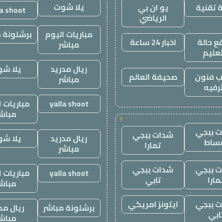
يلا شوت
 تقنية
يو ان بي
la shoot
الرياضي
مباريات اليوم
برشلونة م
 حالة
اخبار 24 ساعة
مباشر
تعليم
ريال مدريد
يلا ش
 فنون
صحيفة العالم
مباشر
رفيه
yalla shoot
مباريات ا
مباش
!
 ببجي
شدات ببجي
ريال مدريد
يلا ش
ساط
تمارا
مباشر
 ببجي
شدات ببجي
yalla shoot
مباريات ا
مارا
تابي
مباش
 ببجي
ايتونز امريكي
برشلونة مباشر
ريال مد
ابي
مباش