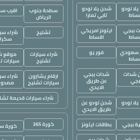
لا لودو
شحن يلا لودو
سطحة جنوب
اقرب س
ساط
تابي تمارا
الرياض
 ببجي
ايتونز امريكي
تشليح
شراء سيا
ساط
اقساط
سكرا
ز سعودي
فور يو
شراء سيارات
موقع ش
ساط
تشليح
سيارات ت
 شدات
شدات ببجي
ارقام يشترون
شراء سيا
بجي
عن طريق
سيارات تشليح
مصدوم
الايدي
شراء سيارات قديمة تشل
لا لودو
شحن لودو عن
طريق الايدي
كورة 365
ة ببجي
بطاقات ايتونز
كورة س
ستيشن
شدات ببجي