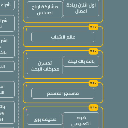
شراء 
اول اثنين ريادة
مشاركة ارباح
اعمال
ادسنس
شراء
ن
!
عالم الشباب
اشرا
ش
باك
!
باقة باك لينك
تحسين
الت
محركات البحث
من
!
ال
ماسنجر المسلم
باك
!
وج
ضوء
ب
صحيفة برق
التعليمي