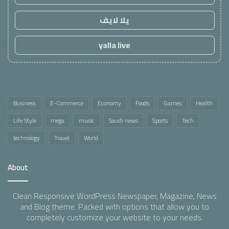
يلا لايف
yalla live
Business
E-Commerce
Economy
Foods
Games
Health
Life Style
mega
music
Saudi news
Sports
Tech
technology
Travel
World
About
Clean Responsive WordPress Newspaper, Magazine, News
and Blog theme. Packed with options that allow you to
completely customize your website to your needs.