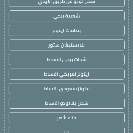
شحن لودو عن طريق الايدي
شعبية ببجي
بطاقات ايتونز
بلايستيشن ستور
شدات ببجي اقساط
ايتونز امريكي اقساط
ايتونز سعودي اقساط
شحن يلا لودو اقساط
حناء شعر
حنا