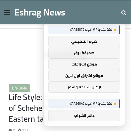
Eshrag News
Menu
Se
×
توصيات :
باقة متميزة VIP (كود: AA35872):
Home
/
retelling
ضوء التعليمي
retelling
صحيفة برق
موقع اشراقات
موقع اشراق اون لاين
اركان سياحة وسفر
Life Style
Life Style: See the visual retelling
باقة متميزة VIP (كود: AA86842):
of Scheherazade’s Middle
Eastern tales
عالم الشباب
0
211