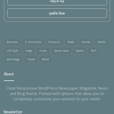
يلا لايف
yalla live
Business
E-Commerce
Economy
Foods
Games
Health
Life Style
mega
music
Saudi news
Sports
Tech
technology
Travel
World
About
Clean Responsive WordPress Newspaper, Magazine, News
and Blog theme. Packed with options that allow you to
completely customize your website to your needs.
Newsletter