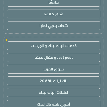
ماتشا
شاي ماتشا
شدات ببجي تمارا
!
خدمات الباك لينك والجيست
guest post مقال ضيف
سوق العرب
باك لينك باقة 20
اعلانات الباك لينك
أقوى باقة باك لينك