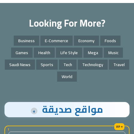
Looking For More?
Business
E-Commerce
Economy
Foods
Games
Health
Life Style
Mega
Music
Saudi News
Sports
Tech
Technology
Travel
World
مواقع صديقة
+
!