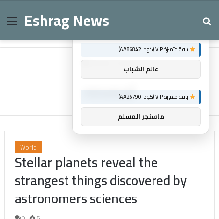
Eshrag News
Menu
Se
×
توصيات :
باقة متميزة VIP (كود: AA86842):
Home
/
reveal
عالم الشباب
reveal
باقة متميزة VIP (كود: AA26790):
ماسنجر المسلم
World
Stellar planets reveal the
strangest things discovered by
astronomers sciences
0
5