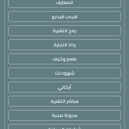
المعارف
هيدب فيديو
رمح التقنية
رذاذ التجارة
طعم وكيف
شهود نت
أركاني
مباشر التقنية
مدونة صحبة