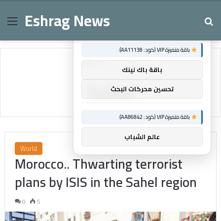
Eshrag News
Menu
Se
×
توصيات :
باقة متميزة VIP (كود: AA11138):
Home
/
Sahel
باقة باك لينك
Sahel
تحسين محركات البحث
باقة متميزة VIP (كود: AA86842):
عالم الشباب
World
Morocco.. Thwarting terrorist
plans by ISIS in the Sahel region
0
5