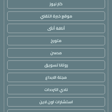
كار نيوز
موقع خبرة التقني
أناقة أنثى
متورخ
مدسن
روتانا تسويق
مجلة الابداع
نادي الترددات
استشارات اون لاين