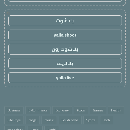
!
يلا شوت
yalla shoot
يلا شوت زون
يلا لايف
yalla live
Business
E-Commerce
Economy
Foods
Games
Health
Life Style
mega
music
Saudi news
Sports
Tech
technology
Travel
World