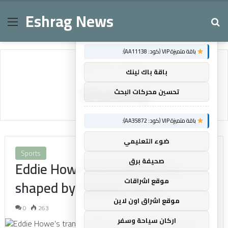
Eshrag News
Menu
Se
×
توصيات :
باقة متميزة VIP (كود: AA11138):
Home
/
Shelvey
باقة باك لينك
Shelvey
تحسين محركات البحث
باقة متميزة VIP (كود: AA35872):
ضوء التعليمي
Sports
صحيفة برق
Eddie Howe’s transfer plans
موقع اشراقات
shaped by Shelvey injury
موقع اشراق اون لاين
0
263
اركان سياحة وسفر