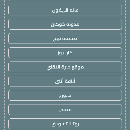
عالم الايفون
مدونة كوكان
صحيفة نهج
كار نيوز
موقع خبرة التقني
أناقة أنثى
متورخ
مدسن
روتانا تسويق