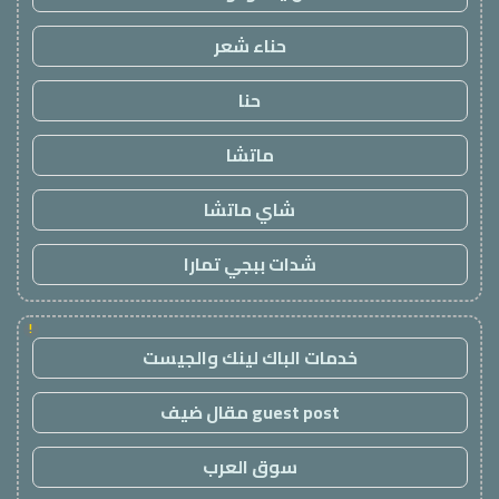
حناء شعر
حنا
ماتشا
شاي ماتشا
شدات ببجي تمارا
!
خدمات الباك لينك والجيست
guest post مقال ضيف
سوق العرب