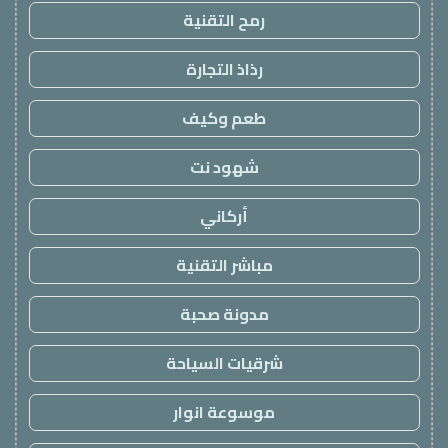
رمح التقنية
رذاذ التجارة
طعم وكيف
شهود نت
أركاني
مباشر التقنية
مدونة صحبة
شرقيات السياحة
موسوعة انوار