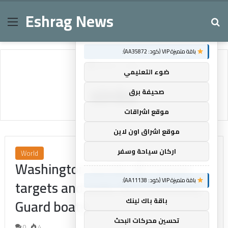
Eshrag News
Menu
Se
×
توصيات :
باقة متميزة VIP (كود: AA35872):
Home
/
sinks
ضوء التعليمي
sinks
صحيفة برق
موقع اشراقات
موقع اشراق اون لاين
اركان سياحة وسفر
World
Washington bombs 80 Iranian
targets and sinks Revolutionary
باقة متميزة VIP (كود: AA11138):
Guard boats
باقة باك لينك
تحسين محركات البحث
0
4