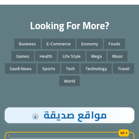
Looking For More?
Business
E-Commerce
Economy
Foods
Games
Health
Life Style
Mega
Music
Saudi News
Sports
Tech
Technology
Travel
World
مواقع صديقة
+
!