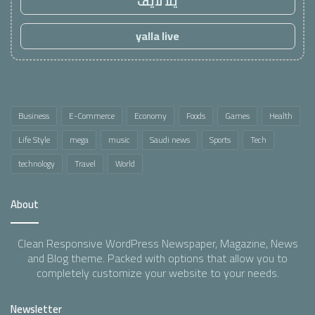
يلا لايف
yalla live
Business
E-Commerce
Economy
Foods
Games
Health
Life Style
mega
music
Saudi news
Sports
Tech
technology
Travel
World
About
Clean Responsive WordPress Newspaper, Magazine, News
and Blog theme. Packed with options that allow you to
completely customize your website to your needs.
Newsletter