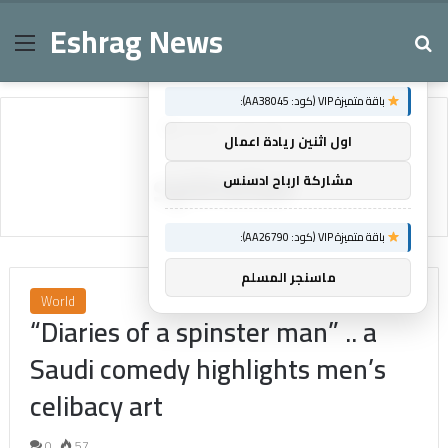
Eshrag News
Menu
Se
×
توصيات :
باقة متميزة VIP (كود: AA38045):
Home
/
spinster
اول اثنين ريادة اعمال
spinster
مشاركة ارباح ادسنس
باقة متميزة VIP (كود: AA26790):
ماسنجر المسلم
World
“Diaries of a spinster man” .. a
Saudi comedy highlights men’s
celibacy art
0
57