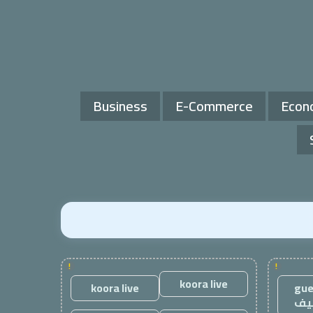
Business
E-Commerce
Econ
!
!
koora live
koora live
gue
يف