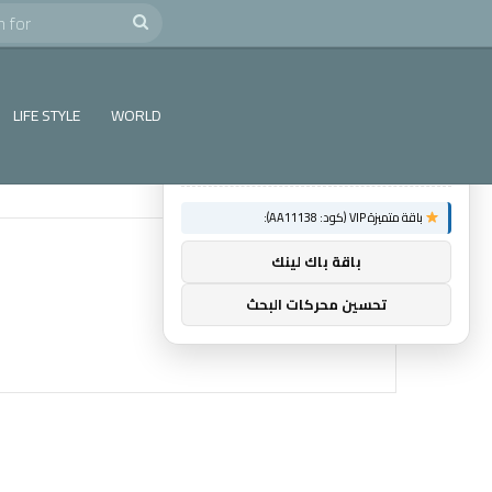
e
Search
×
توصيات :
for
باقة متميزة VIP (كود: AA86842):
LIFE STYLE
WORLD
عالم الشباب
باقة متميزة VIP (كود: AA11138):
باقة باك لينك
تحسين محركات البحث