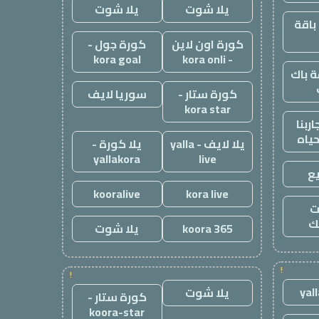
يلا شوت
يلا شوت
باقة
كورة اون لاين
كورة جول -
kora goal
- kora onli
 باك
كورة ستار -
سوريا لايف
kora star
ربنا
حياه
يلا لايف - yalla
يلا كورة -
yallakora
live
ع
kooralive
kora live
ت
ك
koora 365
يلا شوت
!
!
yal
يلا شوت
كورة ستار -
koora-star