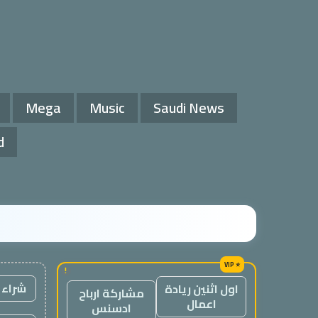
Mega
Music
Saudi News
d
!
شراء 
اول اثنين ريادة
مشاركة ارباح
اعمال
ادسنس