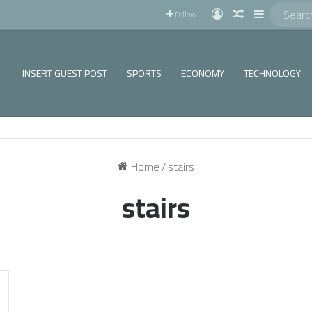
!
Log In
Random Articl
Sidebar
Follow
INSERT GUEST POST
SPORTS
ECONOMY
TECHNOLOGY
Home
/
stairs
stairs