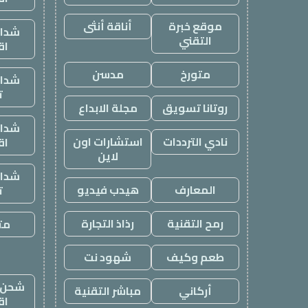
موقع خبرة
أناقة أنثى
شدات
التقني
اق
متورخ
مدسن
شدات
ت
روتانا تسويق
مجلة الابداع
شدات
نادي الترددات
استشارات اون
اق
لاين
شدات
المعارف
هيدب فيديو
ت
رمح التقنية
رذاذ التجارة
متج
طعم وكيف
شهود نت
شحن ي
أركاني
مباشر التقنية
اق