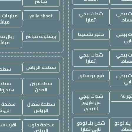
مباشر
 ببجي
شدات ببجي
yalla shoot
مباريات ا
ساط
تمارا
مباش
 ببجي
متجر تقسيط
برشلونة مباشر
ريال مد
ابي
مباش
 ببجي
شدات ببجي
ساط
تمارا
سطحة الرياض
سطحه
 ببجي
فور يو ستور
ابي
سطحة بين
سطحة
المدن
هيدرول
ر 4u
شدات ببجي
عن طريق
سطحة شمال
سطحة غ
الايدي
الرياض
الريا
لا لودو
شحن يلا لودو
سطحة جنوب
اقرب س
ساط
تابي تمارا
الرياض