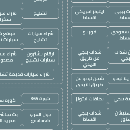
 ببجي
ايتونز امريكي
تشليح
شراء سيا
ساط
اقساط
سكرا
ز سعودي
فور يو
شراء سيارات
موقع ش
ساط
تشليح
سيارات ت
 شدات
شدات ببجي
ارقام يشترون
شراء سيا
بجي
عن طريق
سيارات تشليح
مصدوم
الايدي
شراء سيارات قديمة تشل
لا لودو
شحن لودو عن
طريق الايدي
كورة 365
ة ببجي
بطاقات ايتونز
كورة س
ستيشن
شدات ببجي
جول العرب
بث مباشر 
تور
اقساط
goalarab
مدريد ال