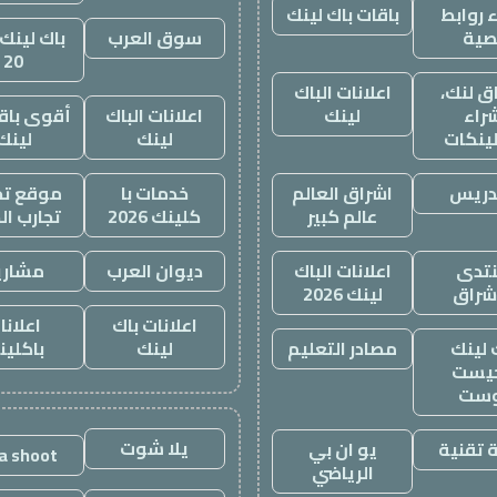
 روابط
باقات باك لينك
صية
سوق العرب
باك لينك 
20
ق لنك،
اعلانات الباك
راء
لينك
اعلانات الباك
أقوى باقة
لينكات
لينك
لينك
دريس
اشراق العالم
خدمات با
موقع تجا
عالم كبير
كلينك 2026
تجارب ال
تدى
اعلانات الباك
ديوان العرب
مشاري
اشراق
لينك 2026
اعلانات باك
اعلانا
 لينك
مصادر التعليم
لينك
باكلين
يست
وست
يلا شوت
 تقنية
يو ان بي
la shoot
الرياضي