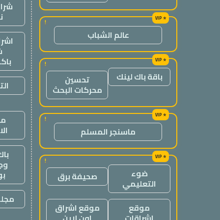
شراء
ن
!
عالم الشباب
اشرا
ش
باك
!
باقة باك لينك
تحسين
الت
محركات البحث
من
!
ال
ماسنجر المسلم
باك
!
وج
ضوء
ب
صحيفة برق
التعليمي
مجلة
موقع
موقع اشراق
اشراقات
اون لاين