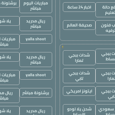
مباريات اليوم
برشلونة م
 حالة
اخبار 24 ساعة
مباشر
تعليم
ريال مدريد
يلا ش
 فنون
صحيفة العالم
مباشر
رفيه
yalla shoot
مباريات ا
مباش
!
 ببجي
شدات ببجي
ريال مدريد
يلا ش
ساط
تمارا
مباشر
 ببجي
شدات ببجي
yalla shoot
مباريات ا
مارا
تابي
مباش
 ببجي
ايتونز امريكي
برشلونة مباشر
ريال مد
ابي
مباش
ز سعودي
شحن يلا لودو
ريال مدريد
يلا ش
ساط
اقساط