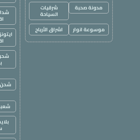
مدونة صحبة
شرقيات
شدات
السياحة
اق
موسوعة انوار
اشراق الأرباح
ايتون
اق
شحن
ب
شحن ي
شعبي
بلاي
س