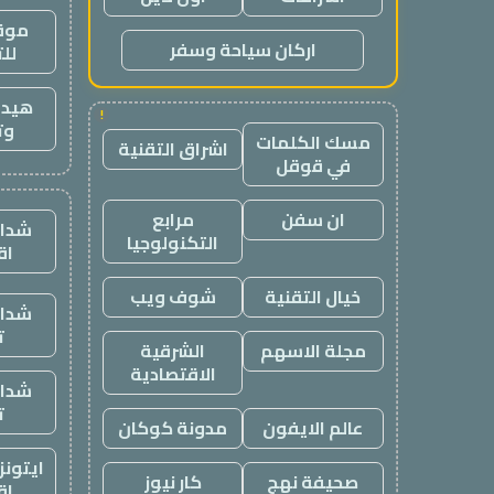
موقع
اركان سياحة وسفر
لل
هيدب
!
وت
مسك الكلمات
اشراق التقنية
في قوقل
ان سفن
مرابع
شدات
التكنولوجيا
اق
خيال التقنية
شوف ويب
شدات
ت
مجلة الاسهم
الشرقية
الاقتصادية
شدات
ت
عالم الايفون
مدونة كوكان
ايتون
صحيفة نهج
كار نيوز
اق