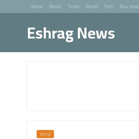
Home
About
Team
World
Tech
Buy now
Eshrag News
World