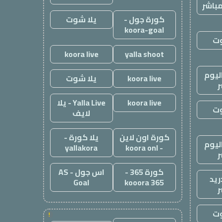
باشر
كورة جول -
يلا شوت
koora-goal
وت
koora live
yalla shoot
ليوم
koora live
يلا شوت
ر
koora live
Yalla Live - يلا
وت
لايف
كورة اون لاين
يلا كورة -
ليوم
yallakora
- koora onl
ر
كورة 365 -
اس جول - AS
ريد
Goal
kooora 365
ر
وت
!