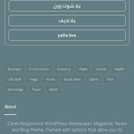
يلا شوت زون
يلا لايف
yalla live
Business
E-Commerce
Economy
Foods
Games
Health
Life Style
mega
music
Saudi news
Sports
Tech
technology
Travel
World
About
Clean Responsive WordPress Newspaper, Magazine, News
and Blog theme. Packed with options that allow you to