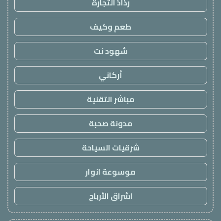
رذاذ التجارة
طعم وكيف
شهود نت
أركاني
مباشر التقنية
مدونة صحبة
شرقيات السياحة
موسوعة انوار
اشراق الأرباح