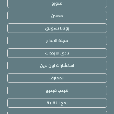
متورخ
مدسن
روتانا تسويق
مجلة الابداع
نادي الترددات
استشارات اون لاين
المعارف
هيدب فيديو
رمح التقنية