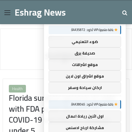
Eshrag News
Menu
Se
×
توصيات :
باقة متميزة VIP (كود: AA35872):
Home
/
surgeon
ضوء التعليمي
surgeon
صحيفة برق
موقع اشراقات
موقع اشراق اون لاين
اركان سياحة وسفر
Health
Florida surgeon general at odds
باقة متميزة VIP (كود: AA38045):
with FDA panel decision on
COVID-19 vaccine for children
اول اثنين ريادة اعمال
under 5
مشاركة ارباح ادسنس