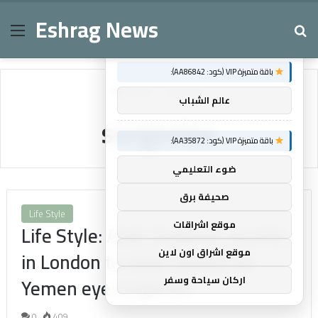
Eshrag News
Menu
Se
×
توصيات :
باقة متميزة VIP (كود: AA86842):
Home
/
surgeries
عالم الشباب
surgeries
باقة متميزة VIP (كود: AA35872):
ضوء التعليمي
صحيفة برق
Life Style
موقع اشراقات
Life Style: Arab students reunite
موقع اشراق اون لاين
in London to raise money for
Yemen eye surgeries
اركان سياحة وسفر
0
409