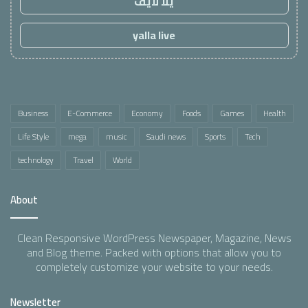
يلا لايف
yalla live
Business
E-Commerce
Economy
Foods
Games
Health
Life Style
mega
music
Saudi news
Sports
Tech
technology
Travel
World
About
Clean Responsive WordPress Newspaper, Magazine, News
and Blog theme. Packed with options that allow you to
completely customize your website to your needs.
Newsletter