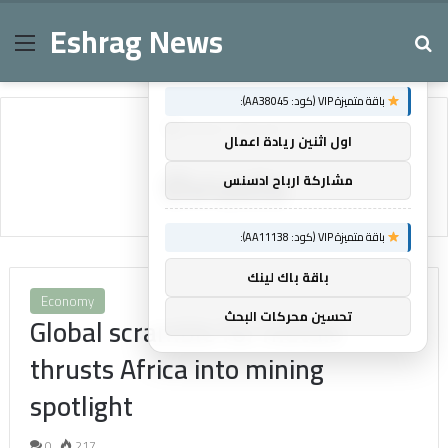
Eshrag News
Menu
Se
×
توصيات :
باقة متميزة VIP (كود: AA38045):
Home
/
thrusts
اول اثنين ريادة اعمال
thrusts
مشاركة ارباح ادسنس
باقة متميزة VIP (كود: AA11138):
باقة باك لينك
Economy
تحسين محركات البحث
Global scramble for metals
thrusts Africa into mining
spotlight
0
217