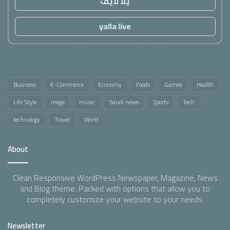
يلا لايف
yalla live
Business
E-Commerce
Economy
Foods
Games
Health
Life Style
mega
music
Saudi news
Sports
Tech
technology
Travel
World
About
Clean Responsive WordPress Newspaper, Magazine, News
and Blog theme. Packed with options that allow you to
completely customize your website to your needs.
Newsletter