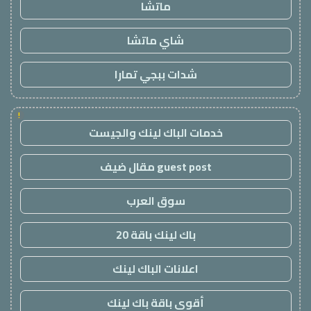
ماتشا
شاي ماتشا
شدات ببجي تمارا
!
خدمات الباك لينك والجيست
guest post مقال ضيف
سوق العرب
باك لينك باقة 20
اعلانات الباك لينك
أقوى باقة باك لينك