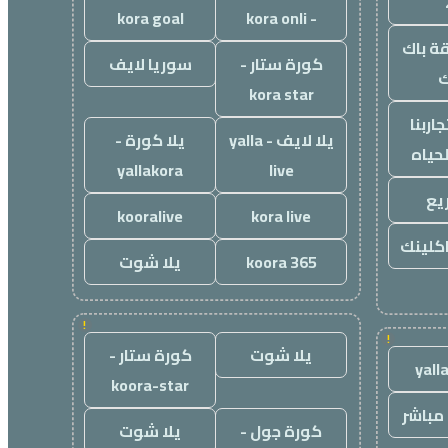
kora goal
- kora onli
ة باك
كورة ستار -
سوريا لايف
ك
kora star
اربنا
يلا لايف - yalla
يلا كورة -
لحياه
yallakora
live
يع
kooralive
kora live
اكلينك
koora 365
يلا شوت
!
!
يلا شوت
كورة ستار -
yall
koora-star
مباشر
كورة جول -
يلا شوت