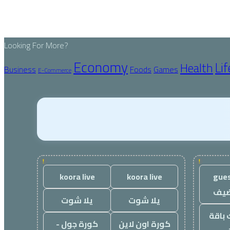
Looking For More?
Economy
Lif
Health
Business
Foods
Games
E-Commerce
!
!
koora live
koora live
gues
ضيف
يلا شوت
يلا شوت
 باقة
كورة اون لاين
كورة جول -