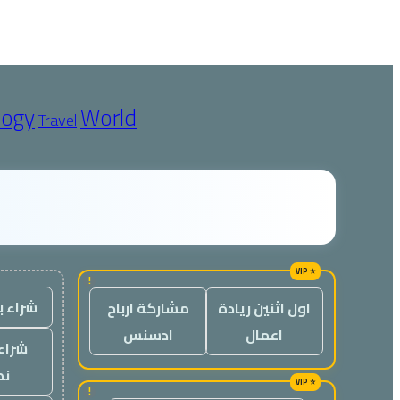
logy
World
Travel
!
شراء ب
اول اثنين ريادة
مشاركة ارباح
اعمال
ادسنس
شراء 
نص
!