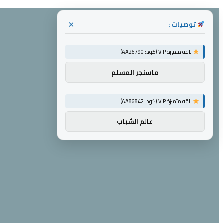
توصيات :
×
باقة متميزة VIP (كود: AA26790):
ماسنجر المسلم
باقة متميزة VIP (كود: AA86842):
عالم الشباب