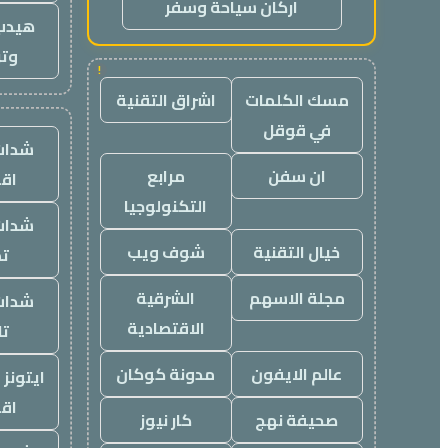
اركان سياحة وسفر
هيدب
وتر
!
مسك الكلمات
اشراق التقنية
في قوقل
شدات
ان سفن
مرابع
اق
التكنولوجيا
شدات
خيال التقنية
شوف ويب
تم
مجلة الاسهم
الشرقية
شدات
الاقتصادية
تا
عالم الايفون
مدونة كوكان
ايتونز
اق
صحيفة نهج
كار نيوز