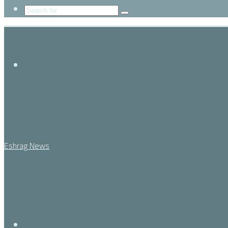
Search
for
Menu
Eshrag News
Search