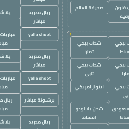
 فنون
صحيفة العالم
ريال مدريد
يلا ش
فيه
مباشر
yalla shoot
مباريات 
!
 ببجي
شدات ببجي
مباش
ساط
تمارا
ريال مدريد
يلا ش
 ببجي
شدات ببجي
مباشر
ارا
تابي
yalla shoot
مباريات 
 ببجي
ايتونز امريكي
مباش
بي
برشلونة مباشر
ريال م
 سعودي
شحن يلا لودو
مباش
ساط
اقساط
ريال مدريد
يلا ش