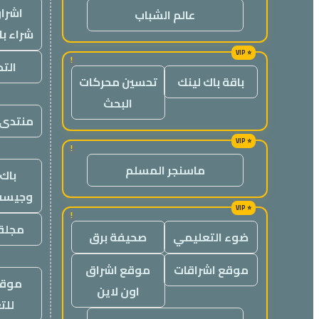
اشراق
عالم الشباب
شراء با
!
الت
باقة باك لينك
تحسين محركات
البحث
منتدى 
!
ماسنجر المسلم
باك 
وجيست
!
مجلة 
ضوء التعليمي
صحيفة برق
موقع اشراقات
موقع اشراق
موقع
اون لاين
للت