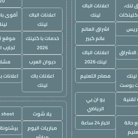
20
 لنك،
اعلانات الباك
كلينكات
لينك
اعلانات الباك
أقوى باق
لينك
لين
دريس
اشراق العالم
عالم كبير
خدمات با كلينك
موقع تج
2026
تجارب ا
الاشراق
اعلانات الباك
لينك 2026
ديوان العرب
مشار
لينك
مصادر التعليم
اعلانات باك
اعلانات ب
 بوست
لينك
تقنية
يو ان بي
الرياضي
يلا شوت
a shoot
 حالة
اخبار 24 ساعة
مباريات اليوم
برشلونة 
عليم
مباشر