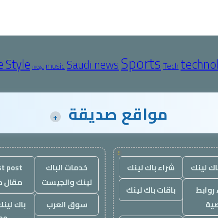
Sports
techno
e Style
Saudi news
Tech
music
mega
مواقع صديقة
+
!
اك لينك
شراء باك لينك
خدمات الباك
t post
لينك والجيست
مقال 
روابط
باقات باك لينك
ية
سوق العرب
باك لينك