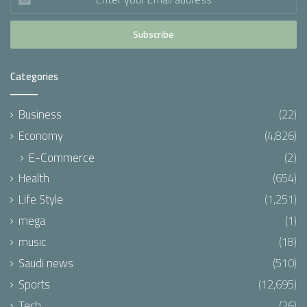
your
Email
address
Categories
Business
(22)
Economy
(4,826)
E-Commerce
(2)
Health
(654)
Life Style
(1,251)
mega
(1)
music
(18)
Saudi news
(510)
Sports
(12,695)
Tech
(26)