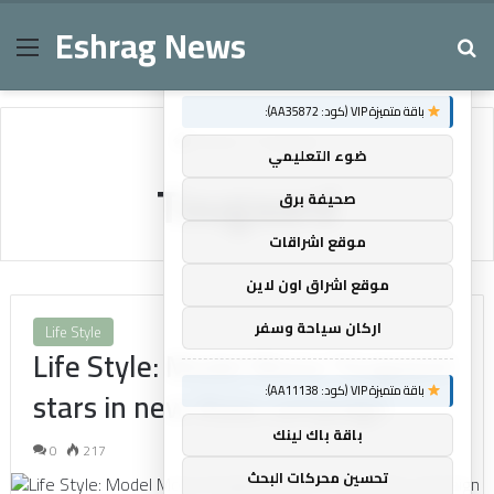
Eshrag News
Menu
Se
×
توصيات :
باقة متميزة VIP (كود: AA35872):
Home
/
Tougaard
ضوء التعليمي
Tougaard
صحيفة برق
موقع اشراقات
موقع اشراق اون لاين
اركان سياحة وسفر
Life Style
Life Style: Model Mona Tougaard
باقة متميزة VIP (كود: AA11138):
stars in new Alaia campaign
باقة باك لينك
0
217
تحسين محركات البحث