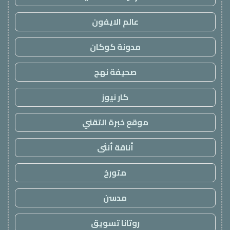
عالم الايفون
مدونة كوكان
صحيفة نهج
كار نيوز
موقع خبرة التقني
أناقة أنثى
متورخ
مدسن
روتانا تسويق