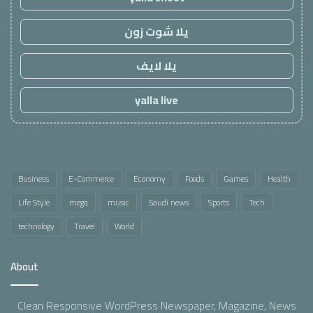
يلا شوت زون
يلا لايف
yalla live
Business
E-Commerce
Economy
Foods
Games
Health
Life Style
mega
music
Saudi news
Sports
Tech
technology
Travel
World
About
Clean Responsive WordPress Newspaper, Magazine, News