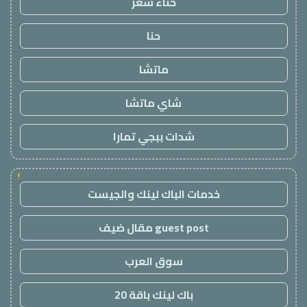
حناء شعر
حنا
ماتشا
شاي ماتشا
شدات ببجي تمارا
!
خدمات الباك لينك والجيست
guest post مقال ضيف
سوق العرب
باك لينك باقة 20