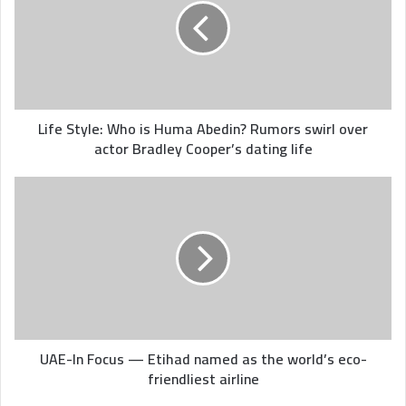
is
Huma
Abedin?
Rumors
swirl
over
actor
Life Style: Who is Huma Abedin? Rumors swirl over
Bradley
actor Bradley Cooper’s dating life
Cooper’s
dating
UAE-
life
In
Focus
—
Etihad
named
as
the
world’s
eco-
UAE-In Focus — Etihad named as the world’s eco-
friendliest
friendliest airline
airline