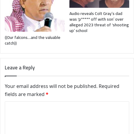
Audio reveals Colt Gray’s dad
was ‘p***** off with son’ over
alleged 2023 threat of ‘shooting
up’ school
((Our falcons…and the valuable
catch))
Leave a Reply
Your email address will not be published.
Required
fields are marked
*
C
o
m
m