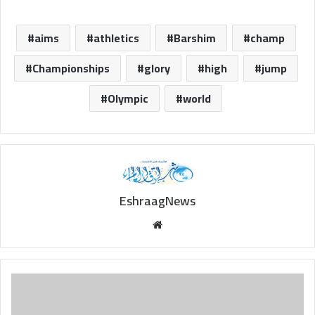
aims
athletics
Barshim
champ
Championships
glory
high
jump
Olympic
world
EshraagNews
Website
Life
Style:
Who