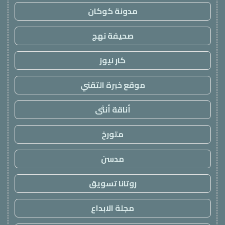
مدونة كوكان
صحيفة نهج
كار نيوز
موقع خبرة التقني
أناقة أنثى
متورخ
مدسن
روتانا تسويق
مجلة الابداع