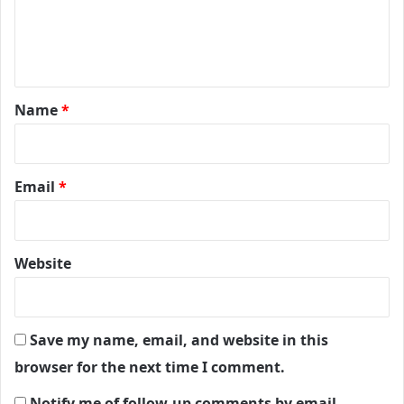
e
n
t
*
Name
*
Email
*
Website
Save my name, email, and website in this
browser for the next time I comment.
Notify me of follow-up comments by email.