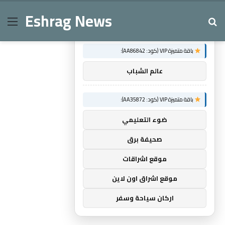
Eshrag News
Menu
Se
×
توصيات :
باقة متميزة VIP (كود: AA86842):
عالم الشباب
باقة متميزة VIP (كود: AA35872):
ضوء التعليمي
صحيفة برق
موقع اشراقات
موقع اشراق اون لاين
اركان سياحة وسفر