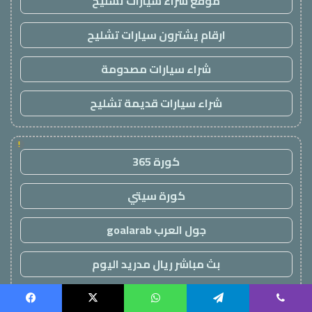
موقع شراء سيارات تشليح
ارقام يشترون سيارات تشليح
شراء سيارات مصدومة
شراء سيارات قديمة تشليح
!
كورة 365
كورة سيتي
جول العرب goalarab
بث مباشر ريال مدريد اليوم
يلا لايف
Facebook
X
WhatsApp
Telegram
Viber