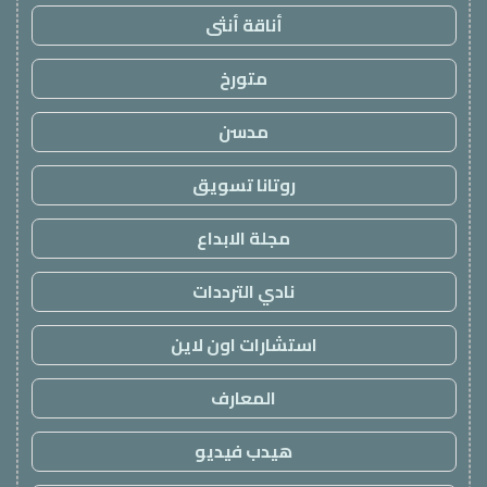
أناقة أنثى
متورخ
مدسن
روتانا تسويق
مجلة الابداع
نادي الترددات
استشارات اون لاين
المعارف
هيدب فيديو