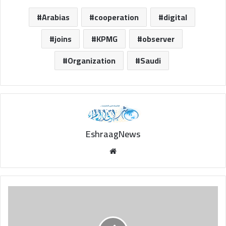
Arabias
cooperation
digital
joins
KPMG
observer
Organization
Saudi
EshraagNews
Website
India
In-
Focus —
Shares