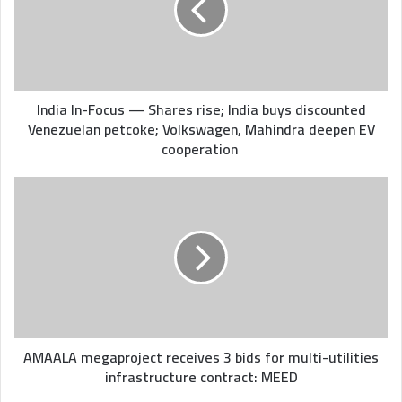
rise; India
buys
discounted
Venezuelan
petcoke;
Volkswagen,
India In-Focus — Shares rise; India buys discounted
Mahindra
Venezuelan petcoke; Volkswagen, Mahindra deepen EV
deepen
cooperation
EV
cooperation
AMAALA
megaproject
receives
3
bids
for multi-
utilities
infrastructure
contract:
MEED
AMAALA megaproject receives 3 bids for multi-utilities
infrastructure contract: MEED