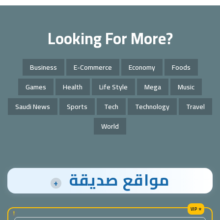
Looking For More?
Business
E-Commerce
Economy
Foods
Games
Health
Life Style
Mega
Music
Saudi News
Sports
Tech
Technology
Travel
World
مواقع صديقة
+
!