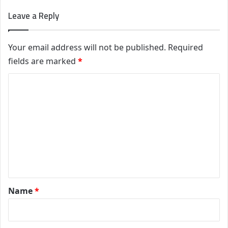
Leave a Reply
Your email address will not be published.
Required
fields are marked
*
C
o
m
m
e
n
t
*
Name
*