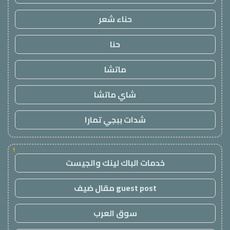
حناء شعر
حنا
ماتشا
شاي ماتشا
شدات ببجي تمارا
!
خدمات الباك لينك والجيست
guest post مقال ضيف
سوق العرب