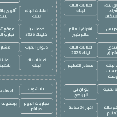
ق لنك،
اعلانات الباك
راء
لينك
اعلانات الباك
أقوى باقة
لينكات
لينك
لينك
دريس
اشراق العالم
خدمات با
موقع تجا
عالم كبير
كلينك 2026
تجارب ال
تدى
اعلانات الباك
ديوان العرب
مشاري
اشراق
لينك 2026
اعلانات باك
اعلانا
 لينك
مصادر التعليم
لينك
باكلين
يست
وست
يلا شوت
 تقنية
يو ان بي
la shoot
الرياضي
مباريات اليوم
برشلونة م
 حالة
اخبار 24 ساعة
مباشر
تعليم