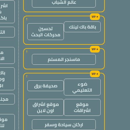
عالم الشباب
اشرا
ش
باك
!
باقة باك لينك
تحسين
الت
محركات البحث
من
!
ال
ماسنجر المسلم
باك
!
وج
ضوء
ب
صحيفة برق
التعليمي
مجلة
موقع
موقع اشراق
اشراقات
اون لاين
موقع
اركان سياحة وسفر
لل