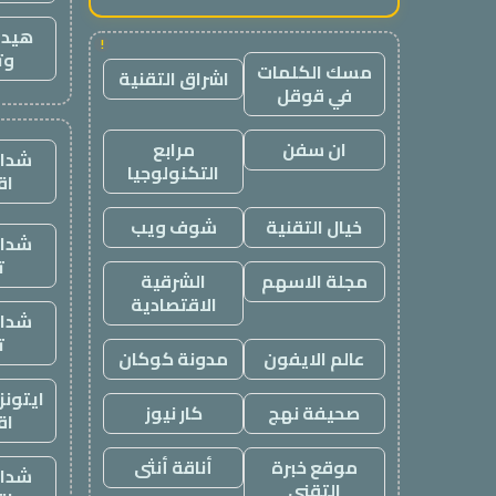
هيدب
!
وت
مسك الكلمات
اشراق التقنية
في قوقل
ان سفن
مرابع
شدات
التكنولوجيا
اق
خيال التقنية
شوف ويب
شدات
ت
مجلة الاسهم
الشرقية
الاقتصادية
شدات
ت
عالم الايفون
مدونة كوكان
ايتون
صحيفة نهج
كار نيوز
اق
موقع خبرة
أناقة أنثى
شدات
التقني