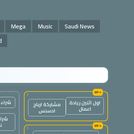
Mega
Music
Saudi News
d
!
شراء 
اول اثنين ريادة
مشاركة ارباح
اعمال
ادسنس
شراء
ن
!