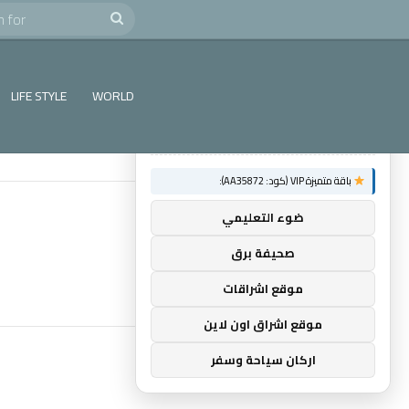
e
Search
×
توصيات :
for
باقة متميزة VIP (كود: AA86842):
LIFE STYLE
WORLD
عالم الشباب
باقة متميزة VIP (كود: AA35872):
ضوء التعليمي
صحيفة برق
موقع اشراقات
موقع اشراق اون لاين
اركان سياحة وسفر