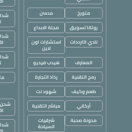
اق
متورخ
مدسن
شدات
ت
روتانا تسويق
مجلة الابداع
شدات
نادي الترددات
استشارات اون
اق
لاين
شدات
المعارف
هيدب فيديو
ت
رمح التقنية
رذاذ التجارة
متج
طعم وكيف
شهود نت
شحن ي
أركاني
مباشر التقنية
اق
مدونة صحبة
شرقيات
شدات
السياحة
اق