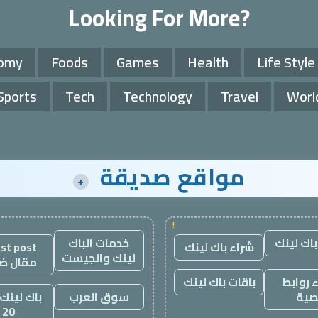
Looking For More?
omy
Foods
Games
Health
Life Style
Sports
Tech
Technology
Travel
Worl
مواقع صديقة
+
!
باك لينك
خدمات الباك
شراء باك لينك
st post
لينك والجيست
مقال ض
 روابط
باقات باك لينك
صية
سوق العرب
باك لينك 
20