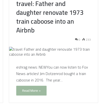
travel: Father and
daughter renovate 1973
train caboose into an
Airbnb
0
233
eshrag news: NEWYou can now listen to Fox
News articles! Jim Dotzenrod bought a train
caboose in 2016. The year…
Read More »