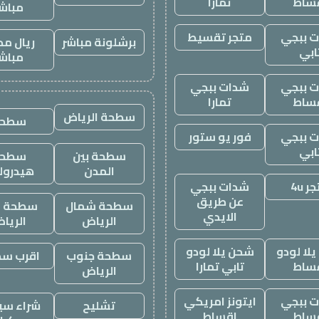
ساط
تمارا
مباش
 ببجي
متجر تقسيط
برشلونة مباشر
ريال مد
ابي
مباش
 ببجي
شدات ببجي
ساط
تمارا
سطحة الرياض
سطحه
 ببجي
فور يو ستور
ابي
سطحة بين
سطحة
المدن
هيدرول
ر 4u
شدات ببجي
عن طريق
سطحة شمال
سطحة غ
الايدي
الرياض
الريا
لا لودو
شحن يلا لودو
سطحة جنوب
اقرب س
ساط
تابي تمارا
الرياض
 ببجي
ايتونز امريكي
تشليح
شراء سيا
ساط
اقساط