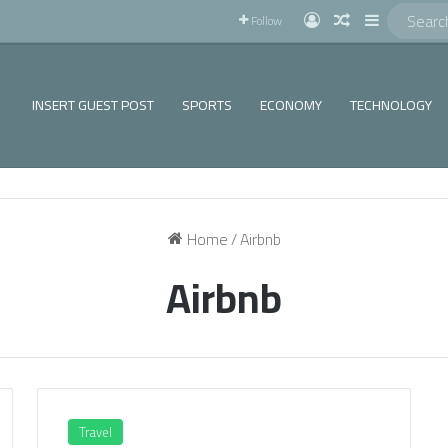
!
Log In
Random Articl
Sidebar
Follow
INSERT GUEST POST
SPORTS
ECONOMY
TECHNOLOGY
Home
/
Airbnb
Airbnb
Travel