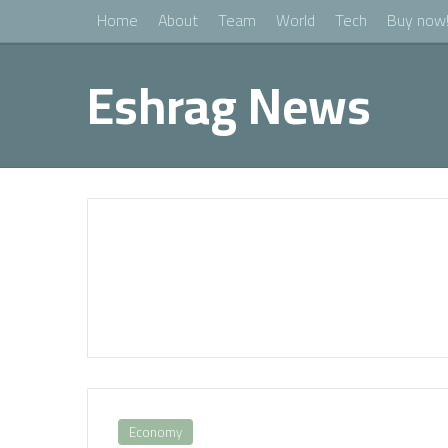
Home
About
Team
World
Tech
Buy now
Eshrag News
Economy