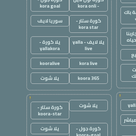
kora goal
- kora onli
 باك
كورة ستار -
سوريا لايف
kora star
ربنا
حياه
يلا لايف - yalla
يلا كورة -
yallakora
live
ع
kooralive
kora live
ت
ك
koora 365
يلا شوت
!
!
yal
يلا شوت
كورة ستار -
koora-star
باشر
كورة جول -
يلا شوت
koora-goal