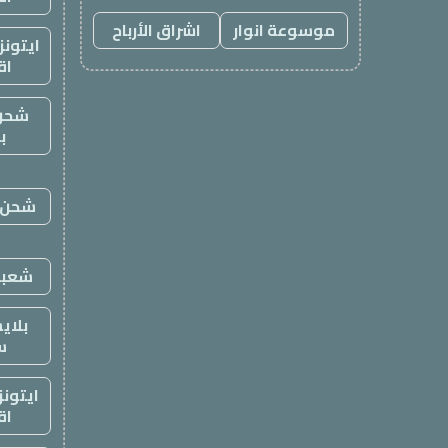
موسوعة انوار
اشراق الأرباح
ايتون
اق
شحن
ب
شحن ي
شعبي
بلاي
س
ايتون
اق