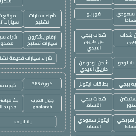
سكرا
ز سعودي
فور يو
شراء سيارات
موقع ش
ساط
تشليح
سيارات ت
 شدات
شدات ببجي
ارقام يشترون
شراء سيا
بجي
عن طريق
سيارات تشليح
مصدوم
الايدي
شراء سيارات قديمة تشل
لا لودو
شحن لودو عن
طريق الايدي
كورة 365
ة ببجي
بطاقات ايتونز
كورة س
ستيشن
شدات ببجي
جول العرب
بث مباشر 
تور
اقساط
goalarab
مدريد ال
ز امريكي
ايتونز سعودي
يلا لايف
ساط
اقساط