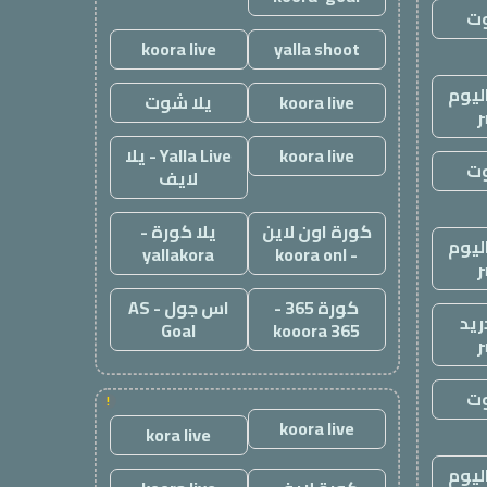
وت
koora live
yalla shoot
ليوم
koora live
يلا شوت
ر
koora live
Yalla Live - يلا
وت
لايف
كورة اون لاين
يلا كورة -
ليوم
yallakora
- koora onl
ر
كورة 365 -
اس جول - AS
ريد
Goal
kooora 365
ر
وت
!
koora live
kora live
ليوم