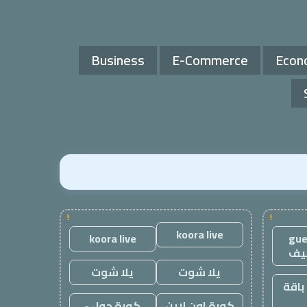
Business
E-Commerce
Econ
!
!
koora live
koora live
gue
يف
يلا شوت
يلا شوت
باقة
كورة اون لاين
كورة جول -