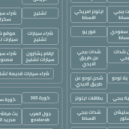
 ببجي
ايتونز امريكي
تشليح
شراء سيا
ساط
اقساط
سكرا
ز سعودي
فور يو
شراء سيارات
موقع ش
ساط
تشليح
سيارات ت
 شدات
شدات ببجي
ارقام يشترون
شراء سيا
بجي
عن طريق
سيارات تشليح
مصدوم
الايدي
شراء سيارات قديمة تشل
لا لودو
شحن لودو عن
طريق الايدي
كورة 365
ة ببجي
بطاقات ايتونز
كورة س
ستيشن
شدات ببجي
جول العرب
بث مباشر 
تور
اقساط
goalarab
مدريد ال