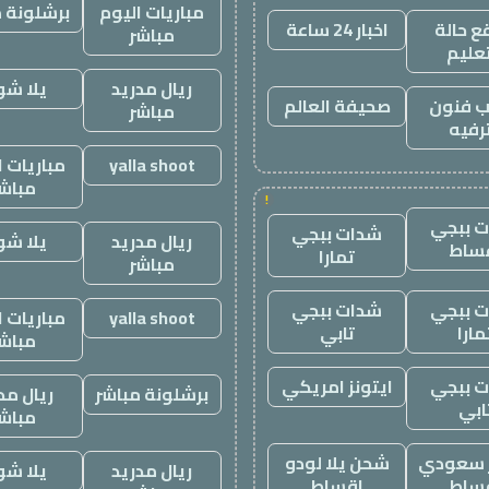
مباريات اليوم
برشلونة م
 حالة
اخبار 24 ساعة
مباشر
تعليم
ريال مدريد
يلا ش
 فنون
صحيفة العالم
مباشر
رفيه
yalla shoot
مباريات ا
مباش
!
 ببجي
شدات ببجي
ريال مدريد
يلا ش
ساط
تمارا
مباشر
 ببجي
شدات ببجي
yalla shoot
مباريات ا
مارا
تابي
مباش
 ببجي
ايتونز امريكي
برشلونة مباشر
ريال مد
ابي
مباش
ز سعودي
شحن يلا لودو
ريال مدريد
يلا ش
ساط
اقساط