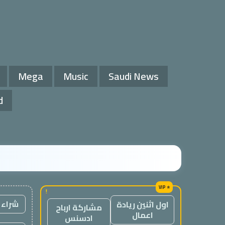
Mega
Music
Saudi News
d
!
شراء 
اول اثنين ريادة
مشاركة ارباح
اعمال
ادسنس