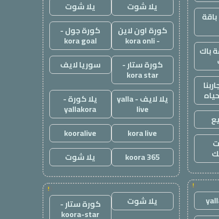
يلا شوت
يلا شوت
باقة
كورة اون لاين
كورة جول -
kora goal
- kora onli
 باك
كورة ستار -
سوريا لايف
kora star
ربنا
حياه
يلا لايف - yalla
يلا كورة -
yallakora
live
ع
kooralive
kora live
ت
ك
koora 365
يلا شوت
!
!
yal
يلا شوت
كورة ستار -
koora-star