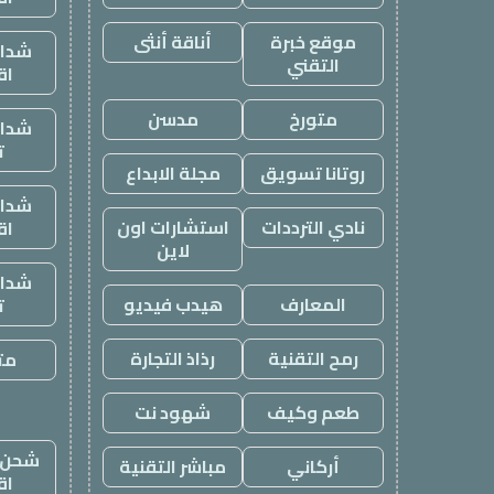
موقع خبرة
أناقة أنثى
شدات
التقني
اق
متورخ
مدسن
شدات
ت
روتانا تسويق
مجلة الابداع
شدات
نادي الترددات
استشارات اون
اق
لاين
شدات
المعارف
هيدب فيديو
ت
رمح التقنية
رذاذ التجارة
متج
طعم وكيف
شهود نت
شحن ي
أركاني
مباشر التقنية
اق