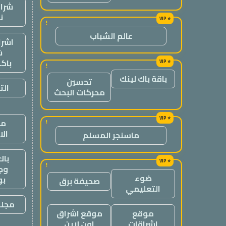
شراء
ن
!
عالم الشباب
اشرا
ش
باك
!
باقة باك لينك
تحسين
الت
محركات البحث
من
!
ال
ماسنجر المسلم
باك
!
وج
ضوء
ب
صحيفة برق
التعليمي
مجلة
موقع
موقع اشراق
اشراقات
اون لاين