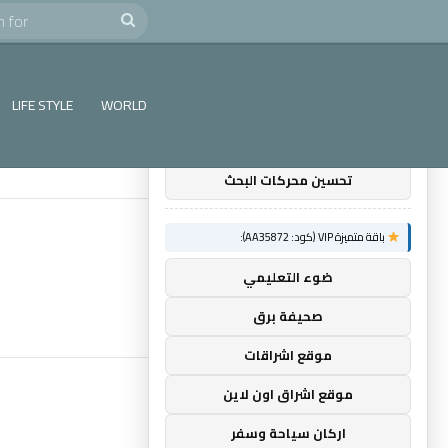
e
Search
×
توصيات :
for
باقة متميزة VIP (كود: AA11138):
LIFE STYLE
WORLD
باقة باك لينك
تحسين محركات البحث
باقة متميزة VIP (كود: AA35872):
ضوء التعليمي
صحيفة برق
موقع اشراقات
موقع اشراق اون لاين
اركان سياحة وسفر