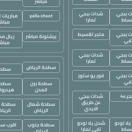
مباشر
 ببجي
شدات ببجي
yalla shoot
مباريات ا
ساط
تمارا
مباش
 ببجي
متجر تقسيط
برشلونة مباشر
ريال مد
ابي
مباش
 ببجي
شدات ببجي
ساط
تمارا
سطحة الرياض
سطحه
 ببجي
فور يو ستور
ابي
سطحة بين
سطحة
المدن
هيدرول
ر 4u
شدات ببجي
عن طريق
سطحة شمال
سطحة غ
الايدي
الرياض
الريا
لا لودو
شحن يلا لودو
سطحة جنوب
اقرب س
ساط
تابي تمارا
الرياض