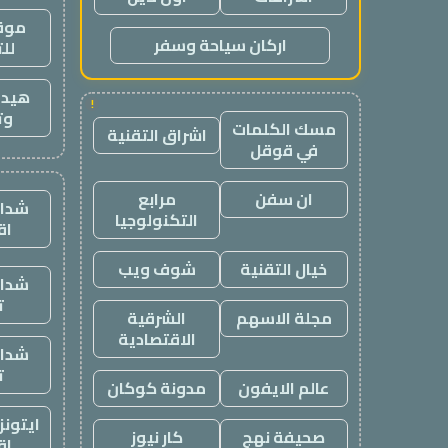
موقع
اركان سياحة وسفر
لل
هيدب
!
وت
مسك الكلمات
اشراق التقنية
في قوقل
ان سفن
مرابع
شدات
التكنولوجيا
اق
خيال التقنية
شوف ويب
شدات
ت
مجلة الاسهم
الشرقية
الاقتصادية
شدات
ت
عالم الايفون
مدونة كوكان
ايتون
صحيفة نهج
كار نيوز
اق