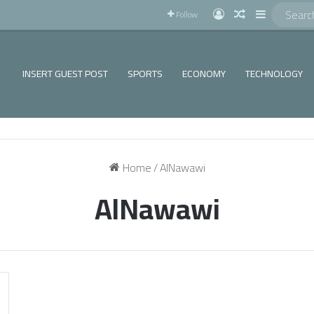
!
Log In
Random Articl
Sidebar
Follow
INSERT GUEST POST
SPORTS
ECONOMY
TECHNOLOGY
Home
/
AlNawawi
AlNawawi