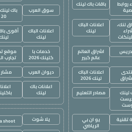
 روابط
باقات باك لينك
صية
سوق العرب
باك لينك 
20
ق لنك،
اعلانات الباك
راء
لينك
اعلانات الباك
أقوى باقة
لينكات
لينك
لينك
دريس
اشراق العالم
خدمات با
موقع تجا
عالم كبير
كلينك 2026
تجارب ال
تدى
اعلانات الباك
ديوان العرب
مشاري
اشراق
لينك 2026
اعلانات باك
اعلانا
 لينك
مصادر التعليم
لينك
باكلين
يست
وست
يلا شوت
 تقنية
يو ان بي
la shoot
الرياضي