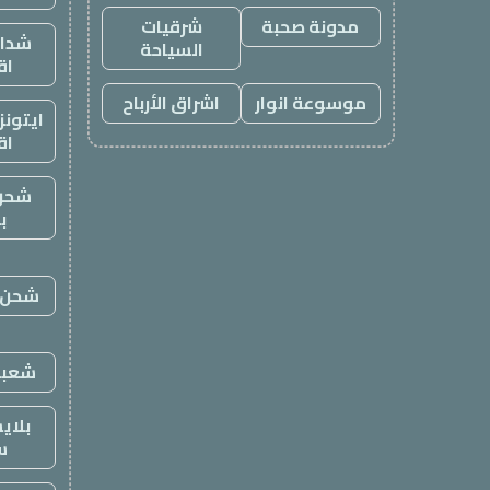
مدونة صحبة
شرقيات
شدات
السياحة
اق
موسوعة انوار
اشراق الأرباح
ايتون
اق
شحن
ب
شحن ي
شعبي
بلاي
س