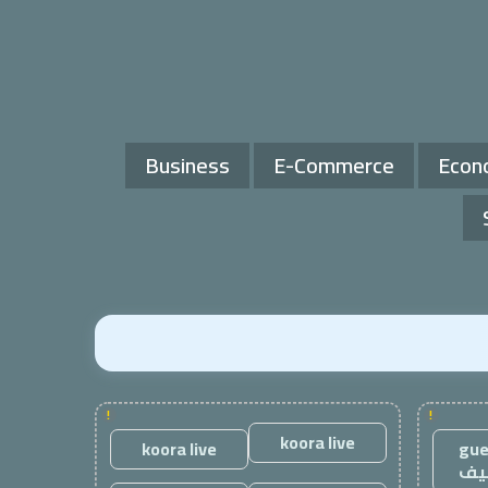
Business
E-Commerce
Econ
!
!
koora live
koora live
gue
يف