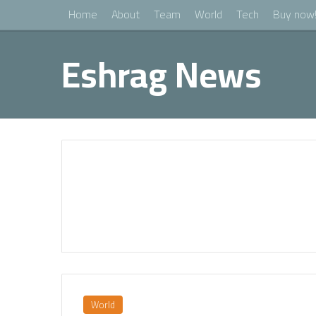
Home
About
Team
World
Tech
Buy now
Eshrag News
World