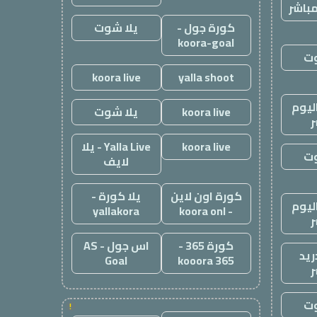
باشر
كورة جول -
يلا شوت
koora-goal
وت
koora live
yalla shoot
ليوم
koora live
يلا شوت
ر
koora live
Yalla Live - يلا
وت
لايف
كورة اون لاين
يلا كورة -
ليوم
yallakora
- koora onl
ر
كورة 365 -
اس جول - AS
ريد
Goal
kooora 365
ر
وت
!