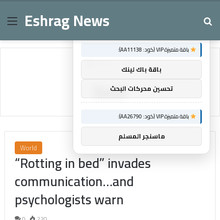
Eshrag News
Menu
Se
×
توصيات :
باقة متميزة VIP (كود: AA11138):
Home
/
bed
باقة باك لينك
bed
تحسين محركات البحث
باقة متميزة VIP (كود: AA26790):
ماسنجر المسلم
World
“Rotting in bed” invades
communication…and
psychologists warn
0
220