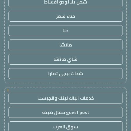
شحن يلا لودو اقساط
حناء شعر
حنا
ماتشا
شاي ماتشا
شدات ببجي تمارا
!
خدمات الباك لينك والجيست
guest post مقال ضيف
سوق العرب