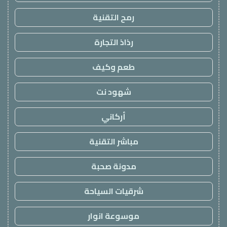
رمح التقنية
رذاذ التجارة
طعم وكيف
شهود نت
أركاني
مباشر التقنية
مدونة صحبة
شرقيات السياحة
موسوعة انوار