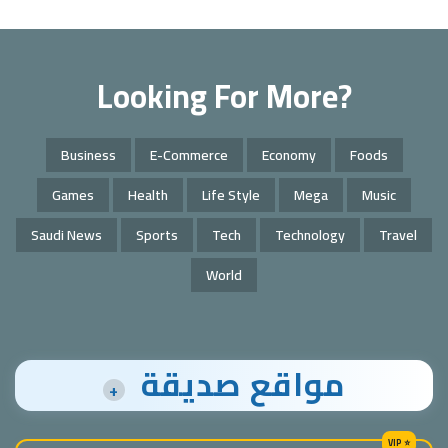
Looking For More?
Business
E-Commerce
Economy
Foods
Games
Health
Life Style
Mega
Music
Saudi News
Sports
Tech
Technology
Travel
World
مواقع صديقة
+