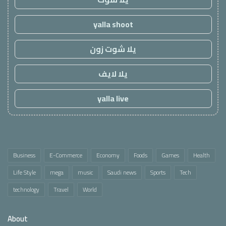
yalla shoot
يلا شوت زون
يلا لايف
yalla live
Business
E-Commerce
Economy
Foods
Games
Health
Life Style
mega
music
Saudi news
Sports
Tech
technology
Travel
World
About