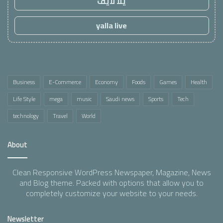
يلا لايف
yalla live
Business
E-Commerce
Economy
Foods
Games
Health
Life Style
mega
music
Saudi news
Sports
Tech
technology
Travel
World
About
Clean Responsive WordPress Newspaper, Magazine, News
and Blog theme. Packed with options that allow you to
completely customize your website to your needs.
Newsletter