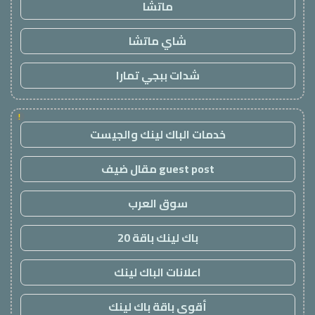
ماتشا
شاي ماتشا
شدات ببجي تمارا
!
خدمات الباك لينك والجيست
guest post مقال ضيف
سوق العرب
باك لينك باقة 20
اعلانات الباك لينك
أقوى باقة باك لينك