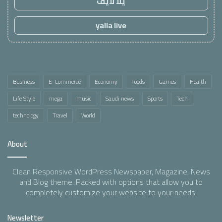
يلا لايف
yalla live
Business
E-Commerce
Economy
Foods
Games
Health
Life Style
mega
music
Saudi news
Sports
Tech
technology
Travel
World
About
Clean Responsive WordPress Newspaper, Magazine, News
and Blog theme. Packed with options that allow you to
completely customize your website to your needs.
Newsletter