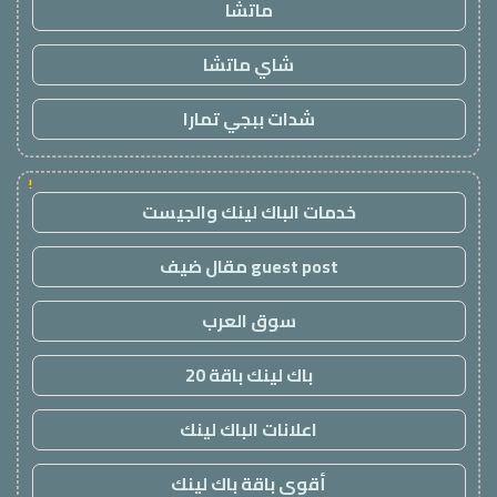
ماتشا
شاي ماتشا
شدات ببجي تمارا
!
خدمات الباك لينك والجيست
guest post مقال ضيف
سوق العرب
باك لينك باقة 20
اعلانات الباك لينك
أقوى باقة باك لينك