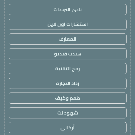
نادي الترددات
استشارات اون لاين
المعارف
هيدب فيديو
رمح التقنية
رذاذ التجارة
طعم وكيف
شهود نت
أركاني