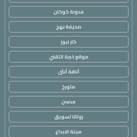
مدونة كوكان
صحيفة نهج
كار نيوز
موقع خبرة التقني
أناقة أنثى
متورخ
مدسن
روتانا تسويق
مجلة الابداع