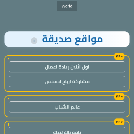
World
مواقع صديقة
+
!
اول اثنين ريادة اعمال
مشاركة ارباح ادسنس
!
عالم الشباب
!
باقة باك لينك