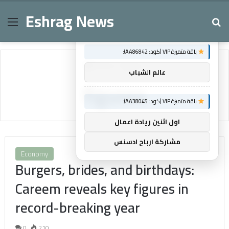
Eshrag News
Menu
Se
×
توصيات :
باقة متميزة VIP (كود: AA86842):
Home
/
figures
عالم الشباب
figures
باقة متميزة VIP (كود: AA38045):
اول اثنين ريادة اعمال
مشاركة ارباح ادسنس
Economy
Burgers, brides, and birthdays:
Careem reveals key figures in
record-breaking year
0
210