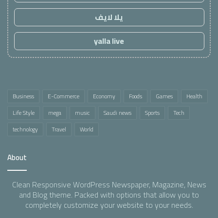
يلا لايف
yalla live
Business
E-Commerce
Economy
Foods
Games
Health
Life Style
mega
music
Saudi news
Sports
Tech
technology
Travel
World
About
Clean Responsive WordPress Newspaper, Magazine, News
and Blog theme. Packed with options that allow you to
completely customize your website to your needs.