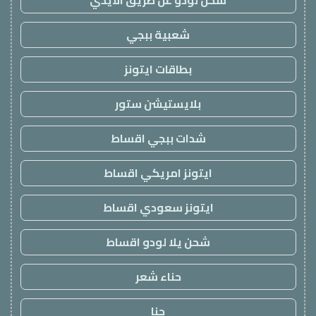
شحن لودو عن طريق الايدي
شعبية ببجي
بطاقات ايتونز
بلايستيشن ستور
شدات ببجي اقساط
ايتونز امريكي اقساط
ايتونز سعودي اقساط
شحن يلا لودو اقساط
حناء شعر
حنا