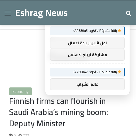
Eshrag News
Menu
Se
×
توصيات :
باقة متميزة VIP (كود: AA38045):
Home
/
flourish
اول اثنين ريادة اعمال
flourish
مشاركة ارباح ادسنس
باقة متميزة VIP (كود: AA86842):
عالم الشباب
Economy
Finnish firms can flourish in
Saudi Arabia’s mining boom:
Deputy Minister
0
227