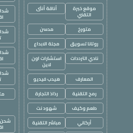
موقع خبرة
أناقة أنثى
شدات
التقني
اق
متورخ
مدسن
شدات
ت
روتانا تسويق
مجلة الابداع
شدات
نادي الترددات
استشارات اون
اق
لاين
شدات
المعارف
هيدب فيديو
ت
رمح التقنية
رذاذ التجارة
متج
طعم وكيف
شهود نت
شحن ي
أركاني
مباشر التقنية
اق