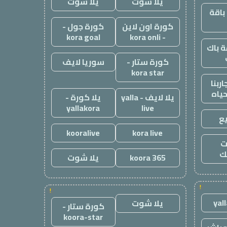
يلا شوت
يلا شوت
باقة
كورة اون لاين
كورة جول -
kora goal
- kora onli
 باك
كورة ستار -
سوريا لايف
kora star
ربنا
حياه
يلا لايف - yalla
يلا كورة -
yallakora
live
ع
kooralive
kora live
ت
ك
koora 365
يلا شوت
!
!
yal
يلا شوت
كورة ستار -
koora-star