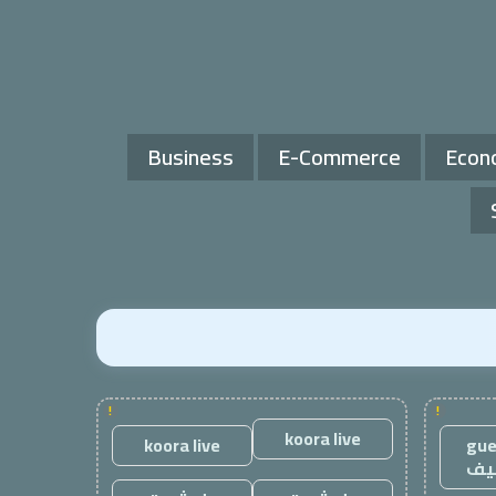
Business
E-Commerce
Econ
!
!
koora live
koora live
gue
يف