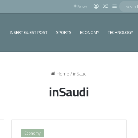
!
Log In
Random Articl
Sidebar
Follow
INSERT GUEST POST
SPORTS
ECONOMY
TECHNOLOGY
Home
/
inSaudi
inSaudi
Economy