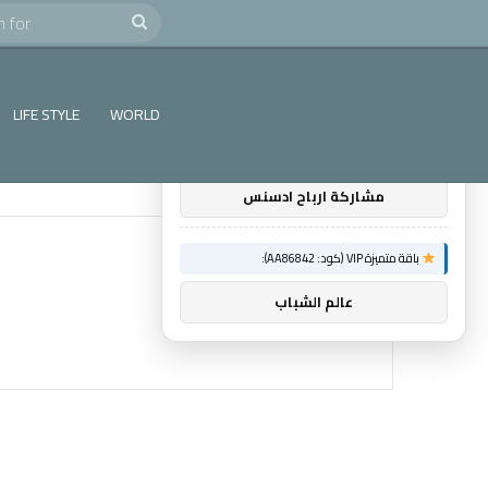
e
Search
×
توصيات :
for
باقة متميزة VIP (كود: AA38045):
LIFE STYLE
WORLD
اول اثنين ريادة اعمال
مشاركة ارباح ادسنس
باقة متميزة VIP (كود: AA86842):
عالم الشباب