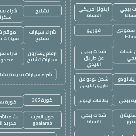
 ببجي
ايتونز امريكي
تشليح
شراء سيا
ساط
اقساط
سكرا
ز سعودي
فور يو
شراء سيارات
موقع ش
ساط
تشليح
سيارات ت
 شدات
شدات ببجي
ارقام يشترون
شراء سيا
بجي
عن طريق
سيارات تشليح
مصدوم
الايدي
شراء سيارات قديمة تشل
لا لودو
شحن لودو عن
طريق الايدي
كورة 365
ة ببجي
بطاقات ايتونز
كورة س
ستيشن
شدات ببجي
جول العرب
بث مباشر 
تور
اقساط
goalarab
مدريد ال