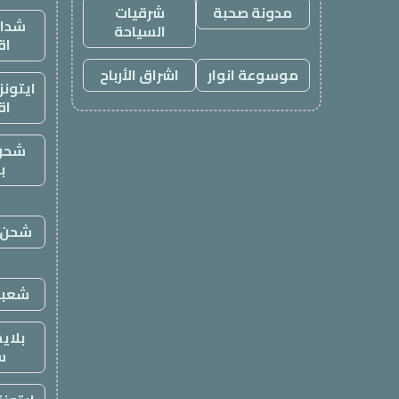
مدونة صحبة
شرقيات
شدات
السياحة
اق
موسوعة انوار
اشراق الأرباح
ايتون
اق
شحن
ب
شحن ي
شعبي
بلاي
س