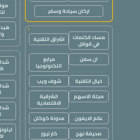
موقع
اركان سياحة وسفر
لل
هيدب
!
وت
مسك الكلمات
اشراق التقنية
في قوقل
ان سفن
مرابع
شدات
التكنولوجيا
اق
خيال التقنية
شوف ويب
شدات
ت
مجلة الاسهم
الشرقية
الاقتصادية
شدات
ت
عالم الايفون
مدونة كوكان
ايتون
صحيفة نهج
كار نيوز
اق