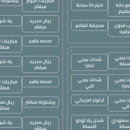
مباريات اليوم
برشلونة م
 حالة
اخبار 24 ساعة
مباشر
تعليم
ريال مدريد
يلا ش
 فنون
صحيفة العالم
مباشر
رفيه
yalla shoot
مباريات ا
مباش
!
 ببجي
شدات ببجي
ريال مدريد
يلا ش
ساط
تمارا
مباشر
 ببجي
شدات ببجي
yalla shoot
مباريات ا
مارا
تابي
مباش
 ببجي
ايتونز امريكي
برشلونة مباشر
ريال مد
ابي
مباش
ز سعودي
شحن يلا لودو
ريال مدريد
يلا ش
ساط
اقساط
مباشر