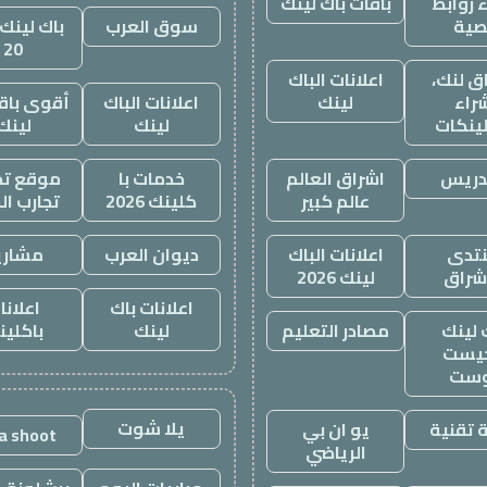
 روابط
باقات باك لينك
صية
سوق العرب
باك لينك 
20
ق لنك،
اعلانات الباك
راء
لينك
اعلانات الباك
أقوى باقة
لينكات
لينك
لينك
دريس
اشراق العالم
خدمات با
موقع تجا
عالم كبير
كلينك 2026
تجارب ال
تدى
اعلانات الباك
ديوان العرب
مشاري
اشراق
لينك 2026
اعلانات باك
اعلانا
 لينك
مصادر التعليم
لينك
باكلين
يست
وست
يلا شوت
 تقنية
يو ان بي
la shoot
الرياضي