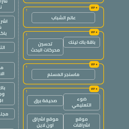
شراء
ن
!
عالم الشباب
اشرا
ش
باك
!
باقة باك لينك
تحسين
الت
محركات البحث
من
!
ال
ماسنجر المسلم
باك
!
وج
ضوء
ب
صحيفة برق
التعليمي
مجلة
موقع
موقع اشراق
اشراقات
اون لاين