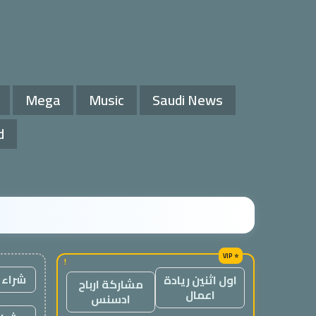
Mega
Music
Saudi News
d
!
شراء 
اول اثنين ريادة
مشاركة ارباح
اعمال
ادسنس