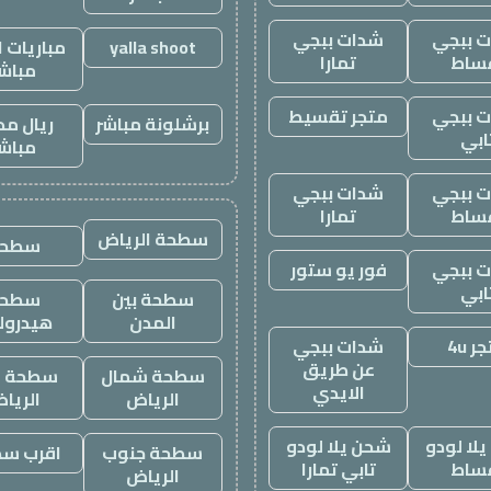
 ببجي
شدات ببجي
yalla shoot
مباريات ا
ساط
تمارا
مباش
 ببجي
متجر تقسيط
برشلونة مباشر
ريال مد
ابي
مباش
 ببجي
شدات ببجي
ساط
تمارا
سطحة الرياض
سطحه
 ببجي
فور يو ستور
ابي
سطحة بين
سطحة
المدن
هيدرول
ر 4u
شدات ببجي
عن طريق
سطحة شمال
سطحة غ
الايدي
الرياض
الريا
لا لودو
شحن يلا لودو
سطحة جنوب
اقرب س
ساط
تابي تمارا
الرياض