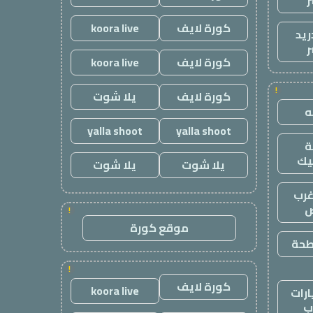
ر
كورة لايف
koora live
ريد
ر
كورة لايف
koora live
!
كورة لايف
يلا شوت
yalla shoot
yalla shoot
يك
يلا شوت
يلا شوت
رب
ض
!
موقع كورة
طحة
!
كورة لايف
koora live
رات
ب