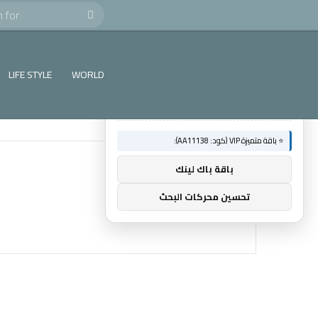
Search
×
🚀 توصيات :
for
⭐ باقة متميزة VIP (كود: AA26790):
LIFE STYLE
WORLD
ماسنجر المسلم
⭐ باقة متميزة VIP (كود: AA11138):
باقة باك لينك
تحسين محركات البحث