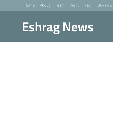
Home
About
Team
World
Tech
Buy now
Eshrag News
Health