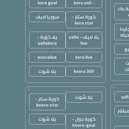
kora goal
- kora onli
 باك
كورة ستار -
سوريا لايف
kora star
ربنا
حياه
يلا لايف - yalla
يلا كورة -
yallakora
live
ع
kooralive
kora live
ت
ك
koora 365
يلا شوت
!
!
yal
يلا شوت
كورة ستار -
koora-star
باشر
كورة جول -
يلا شوت
koora-goal