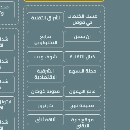
هيدب
!
وت
مسك الكلمات
اشراق التقنية
في قوقل
ان سفن
مرابع
شدات
التكنولوجيا
اق
خيال التقنية
شوف ويب
شدات
ت
مجلة الاسهم
الشرقية
الاقتصادية
شدات
ت
عالم الايفون
مدونة كوكان
ايتون
صحيفة نهج
كار نيوز
اق
موقع خبرة
أناقة أنثى
شدات
التقني
اق