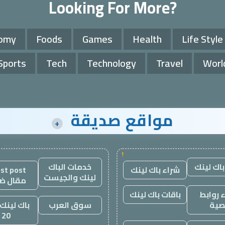
Looking For More?
omy
Foods
Games
Health
Life Style
Sports
Tech
Technology
Travel
Worl
مواقع صديقة
+
!
باك لينك
خدمات الباك
شراء باك لينك
st post
لينك والجيست
مقال ض
 روابط
باقات باك لينك
صية
سوق العرب
باك لينك 
20