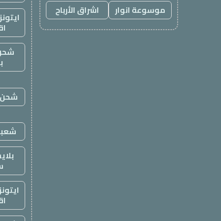
موسوعة انوار
اشراق الأرباح
ايتون
اق
شحن
ب
شحن ي
شعبي
بلاي
س
ايتون
اق