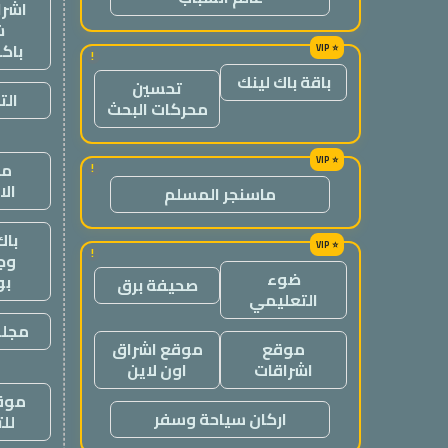
اشرا
ش
باك
!
باقة باك لينك
تحسين
الت
محركات البحث
من
!
ال
ماسنجر المسلم
باك
!
وج
ضوء
ب
صحيفة برق
التعليمي
مجلة
موقع
موقع اشراق
اشراقات
اون لاين
موقع
اركان سياحة وسفر
لل