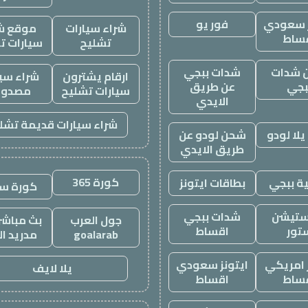
ز سعودي
فور يو
شراء سيارات
موقع ش
ساط
تشليح
سيارات ت
 شدات
شدات ببجي
ارقام يشترون
شراء سيا
بجي
عن طريق
سيارات تشليح
مصدوم
الايدي
شراء سيارات قديمة تشل
لا لودو
شحن لودو عن
طريق الايدي
كورة 365
ة ببجي
بطاقات ايتونز
كورة س
ستيشن
شدات ببجي
جول العرب
بث مباشر 
تور
اقساط
goalarab
مدريد ال
ز امريكي
ايتونز سعودي
يلا لايف
ساط
اقساط