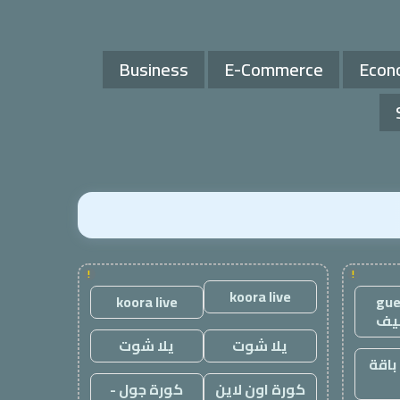
Business
E-Commerce
Econ
!
!
koora live
koora live
gue
يف
يلا شوت
يلا شوت
باقة
كورة اون لاين
كورة جول -