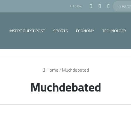
!
Log In
Random Article
Sidebar
Follow
INSERT GUEST POST
SPORTS
ECONOMY
TECHNOLOGY
Home
/
Muchdebated
Muchdebated