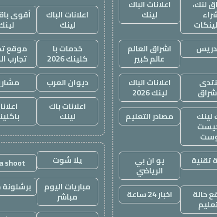
ق لنك،
اعلانات الباك
راء
لينك
اعلانات الباك
أقوى باقة
لينكات
لينك
لينك
دريس
اشراق العالم
خدمات با
موقع تجا
عالم كبير
كلينك 2026
تجارب ال
تدى
اعلانات الباك
ديوان العرب
مشاري
اشراق
لينك 2026
اعلانات باك
اعلانا
 لينك
مصادر التعليم
لينك
باكلين
يست
وست
يلا شوت
 تقنية
يو ان بي
la shoot
الرياضي
مباريات اليوم
برشلونة م
 حالة
اخبار 24 ساعة
مباشر
تعليم