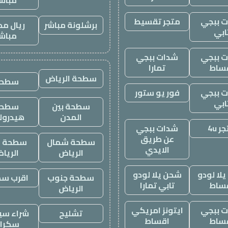
مباش
 ببجي
متجر تقسيط
برشلونة مباشر
ريال مد
ابي
مباش
 ببجي
شدات ببجي
ساط
تمارا
سطحة الرياض
سطحه
 ببجي
فور يو ستور
ابي
سطحة بين
سطحة
المدن
هيدرول
ر 4u
شدات ببجي
عن طريق
سطحة شمال
سطحة غ
الايدي
الرياض
الريا
لا لودو
شحن يلا لودو
سطحة جنوب
اقرب س
ساط
تابي تمارا
الرياض
 ببجي
ايتونز امريكي
تشليح
شراء سيا
ساط
اقساط
سكرا