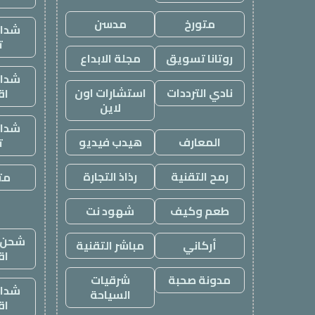
متورخ
مدسن
شدات
ت
روتانا تسويق
مجلة الابداع
شدات
نادي الترددات
استشارات اون
اق
لاين
شدات
المعارف
هيدب فيديو
ت
رمح التقنية
رذاذ التجارة
متج
طعم وكيف
شهود نت
شحن ي
أركاني
مباشر التقنية
اق
مدونة صحبة
شرقيات
شدات
السياحة
اق