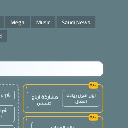
Mega
Music
Saudi News
d
!
شراء 
اول اثنين ريادة
مشاركة ارباح
اعمال
ادسنس
شراء
ن
!
عالم الشباب