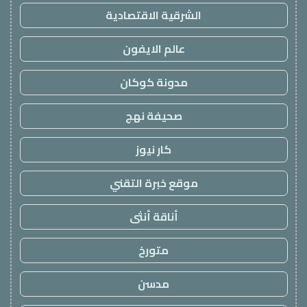
الشرقية الاقتصادية
عالم الايفون
مدونة كوكان
صحيفة نهج
كار نيوز
موقع خبرة التقني
أناقة أنثى
متورخ
مدسن