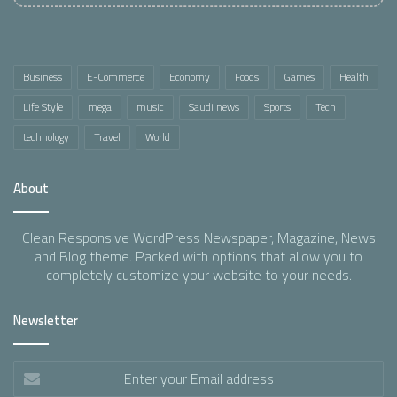
Business
E-Commerce
Economy
Foods
Games
Health
Life Style
mega
music
Saudi news
Sports
Tech
technology
Travel
World
About
Clean Responsive WordPress Newspaper, Magazine, News
and Blog theme. Packed with options that allow you to
completely customize your website to your needs.
Newsletter
Enter
your