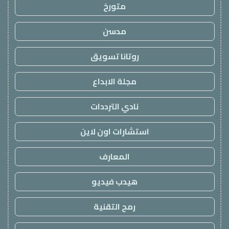
متورخ
مدسن
روتانا تسويق
مجلة الابداع
نادي الترددات
استشارات اون لاين
المعارف
هيدب فيديو
رمح التقنية