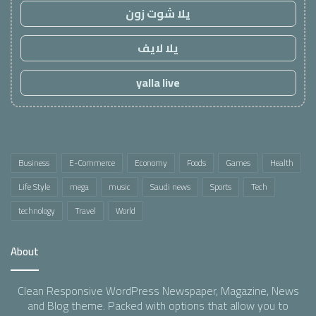
يلا شوت زون
يلا لايف
yalla live
Business
E-Commerce
Economy
Foods
Games
Health
Life Style
mega
music
Saudi news
Sports
Tech
technology
Travel
World
About
Clean Responsive WordPress Newspaper, Magazine, News
and Blog theme. Packed with options that allow you to