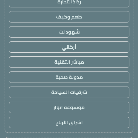
رذاذ التجارة
طعم وكيف
شهود نت
أركاني
مباشر التقنية
مدونة صحبة
شرقيات السياحة
موسوعة انوار
اشراق الأرباح