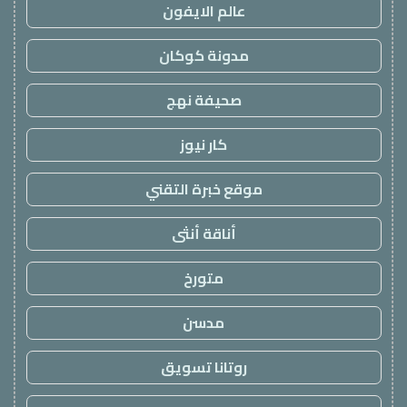
عالم الايفون
مدونة كوكان
صحيفة نهج
كار نيوز
موقع خبرة التقني
أناقة أنثى
متورخ
مدسن
روتانا تسويق