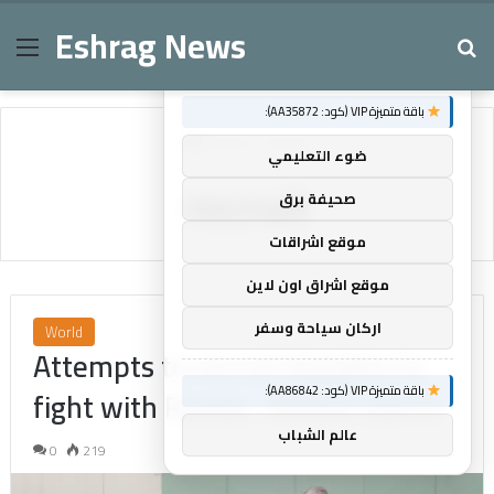
Eshrag News
Menu
Se
×
توصيات :
باقة متميزة VIP (كود: AA35872):
Home
/
recruit
ضوء التعليمي
recruit
صحيفة برق
موقع اشراقات
موقع اشراق اون لاين
اركان سياحة وسفر
World
Attempts to recruit Kazakhs to
باقة متميزة VIP (كود: AA86842):
fight with Russia.. Astana warns
عالم الشباب
0
219